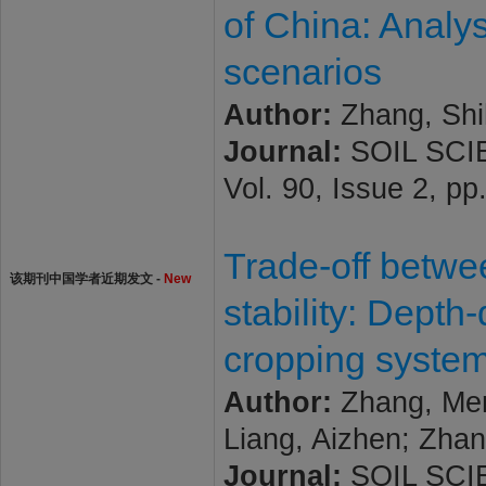
of China: Analys
scenarios
Author:
Zhang, Shi
Journal:
SOIL SCI
Vol. 90, Issue 2, pp
Trade-off betwe
该期刊中国学者近期发文 -
New
stability: Depth
cropping syste
Author:
Zhang, Meng
Liang, Aizhen; Zhan
Journal:
SOIL SCI