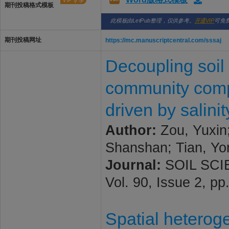
VIP专享
期刊投稿格式模板
此模板由LetPub整理，仅供参考。
开通VIP
可免
期刊投稿网址
https://mc.manuscriptcentral.com/sssaj
Decoupling soil 
community compo
driven by salinit
Author:
Zou, Yuxin;
Shanshan; Tian, Yo
Journal:
SOIL SCI
Vol. 90, Issue 2, pp
Spatial heteroge