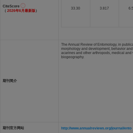
CiteScore
33.30
3.817
6.
（
2026年6月最新版
）
The Annual Review of Entomology, in publicat
morphology and development, behavior and n
acarines and other arthropods, medical and v
biogeography.
期刊简介
期刊官方网站
http://www.annualreviews.org/journal/ento