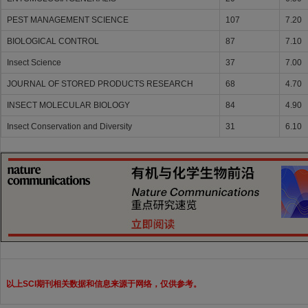
PEST MANAGEMENT SCIENCE
107
7.20
BIOLOGICAL CONTROL
87
7.10
Insect Science
37
7.00
JOURNAL OF STORED PRODUCTS RESEARCH
68
4.70
INSECT MOLECULAR BIOLOGY
84
4.90
Insect Conservation and Diversity
31
6.10
以上SCI期刊相关数据和信息来源于网络，仅供参考。