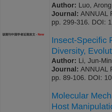
Author:
Luo, Arong
Journal:
ANNUAL RE
pp. 299-316. DOI: 
该期刊中国学者近期发文 -
New
Insect-Specific 
Diversity, Evolu
Author:
Li, Jun-Min
Journal:
ANNUAL RE
pp. 89-106. DOI: 1
Molecular Mech
Host Manipulati