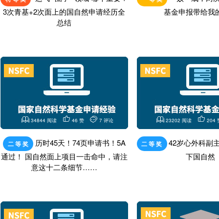
3次青基+2次面上的国自然申请经历全
基金申报带给我
总结
34844 阅读
46 赞
7 评论
23202 阅读
204 
历时45天！74页申请书！5A
42岁心外科副
二 等 奖
二 等 奖
通过！ 国自然面上项目一击命中，请注
下国自然
意这十二条细节……