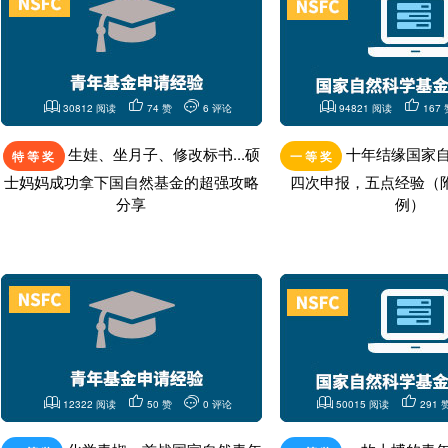
30812 阅读
74 赞
6 评论
94821 阅读
167 
生娃、坐月子、修改标书...硕
十年结缘国家
特 等 奖
一 等 奖
士妈妈成功拿下国自然基金的超强攻略
四次申报，五点经验（
分享
例）
12322 阅读
50 赞
0 评论
50015 阅读
291 