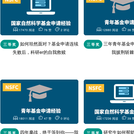
17470 阅读
76 赞
2 评论
12880 阅读
36 
如何坦然面对？基金申请连续
三年青年基金
三 等 奖
三 等 奖
失败后，科研er的自我救赎
我披荆斩棘
18011 阅读
47 赞
0 评论
17236 阅读
39 
四年鏖战，终于等到你——我
研究生如何帮
三 等 奖
三 等 奖