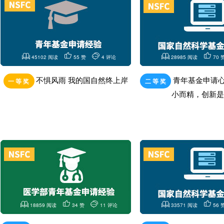
45102 阅读
55 赞
4 评论
28985 阅读
70 
不惧风雨 我的国自然终上岸
青年基金申请
一 等 奖
二 等 奖
小而精，创新是
18859 阅读
34 赞
11 评论
33571 阅读
56 