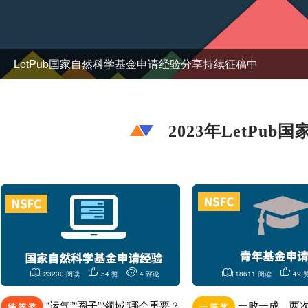
LetPub国家自然科学基金申请经验分享持续征稿中
2023年LetP
23230 阅读
54 赞
4 评论
18611 阅读
49 
“运气”“圈子”“领域”哪个重要？
一败一成，两
特 等 奖
一 等 奖