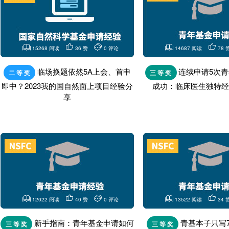
15268 阅读
36 赞
0 评论
14687 阅读
78 
临场换题依然5A上会、首申
连续申请5次
二 等 奖
三 等 奖
即中？2023我的国自然面上项目经验分
成功：临床医生独特经
享
12022 阅读
40 赞
0 评论
13522 阅读
34 
新手指南：青年基金申请如何
青基本子只写
三 等 奖
三 等 奖