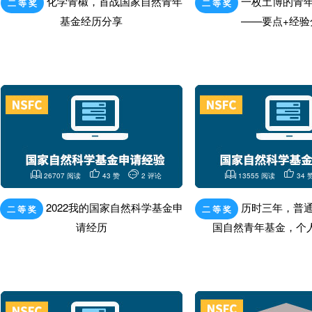
化学青椒，首战国家自然青年
一枚土博的青
二 等 奖
二 等 奖
基金经历分享
——要点+经验
26707 阅读
43 赞
2 评论
13555 阅读
34 
2022我的国家自然科学基金申
历时三年，普
二 等 奖
二 等 奖
请经历
国自然青年基金，个