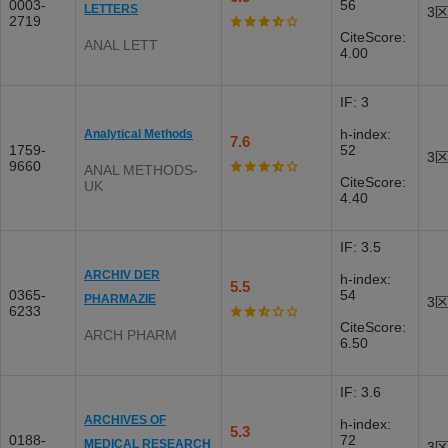
0003-
56
LETTERS
3
2719
CiteScore:
ANAL LETT
4.00
IF: 3
h-index:
Analytical Methods
7.6
1759-
52
3
9660
ANAL METHODS-
CiteScore:
UK
4.40
IF: 3.5
ARCHIV DER
h-index:
5.5
0365-
54
PHARMAZIE
3
6233
CiteScore:
ARCH PHARM
6.50
IF: 3.6
ARCHIVES OF
h-index:
5.3
0188-
72
MEDICAL RESEARCH
3