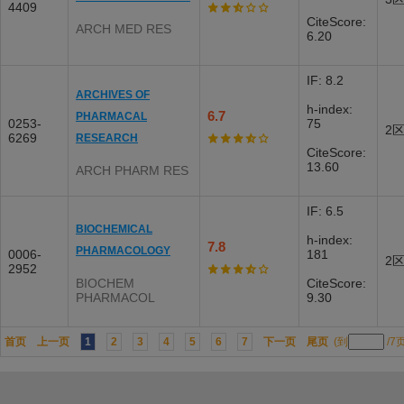
4409
CiteScore:
ARCH MED RES
6.20
IF: 8.2
ARCHIVES OF
h-index:
6.7
PHARMACAL
0253-
75
2
6269
RESEARCH
CiteScore:
13.60
ARCH PHARM RES
IF: 6.5
BIOCHEMICAL
h-index:
7.8
PHARMACOLOGY
0006-
181
2
2952
BIOCHEM
CiteScore:
PHARMACOL
9.30
首页
上一页
1
2
3
4
5
6
7
下一页
尾页
(到
/7