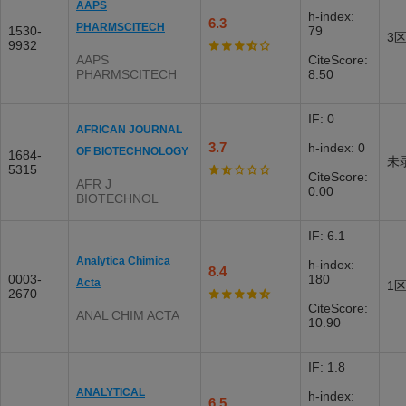
AAPS
h-index:
6.3
PHARMSCITECH
1530-
79
3
9932
AAPS
CiteScore:
PHARMSCITECH
8.50
IF: 0
AFRICAN JOURNAL
3.7
h-index: 0
OF BIOTECHNOLOGY
1684-
未
5315
CiteScore:
AFR J
0.00
BIOTECHNOL
IF: 6.1
Analytica Chimica
h-index:
8.4
0003-
180
Acta
1
2670
CiteScore:
ANAL CHIM ACTA
10.90
IF: 1.8
ANALYTICAL
h-index:
6.5