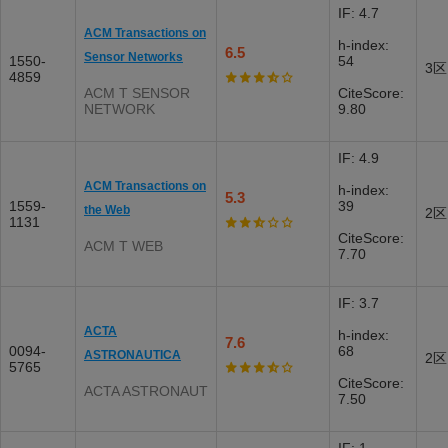
IF: 4.7
ACM Transactions on
h-index:
6.5
Sensor Networks
1550-
54
3区
4859
ACM T SENSOR
CiteScore:
NETWORK
9.80
IF: 4.9
ACM Transactions on
h-index:
5.3
1559-
39
the Web
2区
1131
CiteScore:
ACM T WEB
7.70
IF: 3.7
ACTA
h-index:
7.6
0094-
68
ASTRONAUTICA
2区
5765
CiteScore:
ACTA ASTRONAUT
7.50