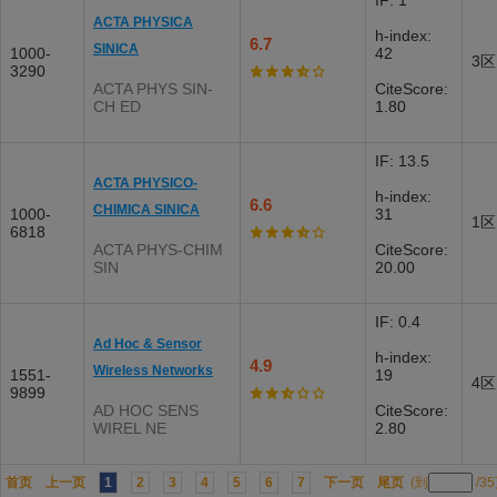
IF: 1
ACTA PHYSICA
h-index:
6.7
SINICA
1000-
42
3区
3290
ACTA PHYS SIN-
CiteScore:
CH ED
1.80
IF: 13.5
ACTA PHYSICO-
h-index:
6.6
CHIMICA SINICA
1000-
31
1区
6818
ACTA PHYS-CHIM
CiteScore:
SIN
20.00
IF: 0.4
Ad Hoc & Sensor
h-index:
4.9
Wireless Networks
1551-
19
4区
9899
AD HOC SENS
CiteScore:
WIREL NE
2.80
首页
上一页
1
2
3
4
5
6
7
下一页
尾页
(到
/3