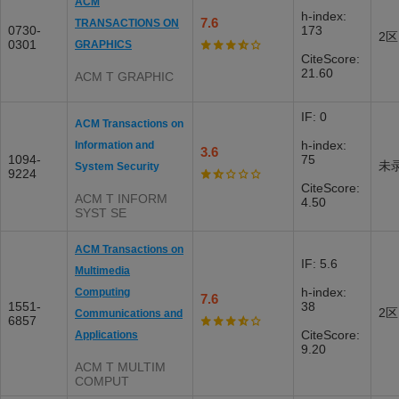
ACM
h-index:
7.6
TRANSACTIONS ON
0730-
173
2区
0301
GRAPHICS
CiteScore:
21.60
ACM T GRAPHIC
IF: 0
ACM Transactions on
h-index:
Information and
3.6
1094-
75
未
System Security
9224
CiteScore:
ACM T INFORM
4.50
SYST SE
ACM Transactions on
IF: 5.6
Multimedia
h-index:
Computing
7.6
1551-
38
2区
Communications and
6857
CiteScore:
Applications
9.20
ACM T MULTIM
COMPUT