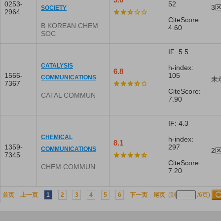
0253-
52
3
SOCIETY
2964
CiteScore:
B KOREAN CHEM
4.60
SOC
IF: 5.5
CATALYSIS
h-index:
6.8
1566-
105
COMMUNICATIONS
未
7367
CiteScore:
CATAL COMMUN
7.90
IF: 4.3
CHEMICAL
h-index:
8.1
1359-
297
COMMUNICATIONS
2
7345
CiteScore:
CHEM COMMUN
7.20
首页
上一页
1
2
3
4
5
6
下一页
尾页
(到
/6页)