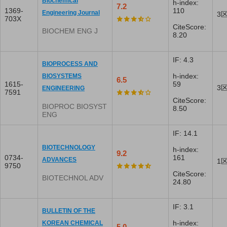
Biochemical
h-index:
7.2
1369-
110
Engineering Journal
3
703X
CiteScore:
BIOCHEM ENG J
8.20
IF: 4.3
BIOPROCESS AND
h-index:
BIOSYSTEMS
6.5
1615-
59
3
ENGINEERING
7591
CiteScore:
BIOPROC BIOSYST
8.50
ENG
IF: 14.1
BIOTECHNOLOGY
h-index:
9.2
0734-
161
ADVANCES
1
9750
CiteScore:
BIOTECHNOL ADV
24.80
IF: 3.1
BULLETIN OF THE
h-index:
KOREAN CHEMICAL
5.0