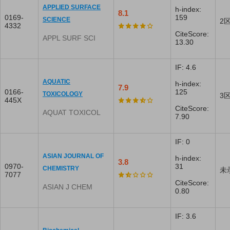
APPLIED SURFACE
h-index:
8.1
0169-
159
SCIENCE
2
4332
CiteScore:
APPL SURF SCI
13.30
IF: 4.6
AQUATIC
h-index:
7.9
0166-
125
TOXICOLOGY
3
445X
CiteScore:
AQUAT TOXICOL
7.90
IF: 0
ASIAN JOURNAL OF
h-index:
3.8
0970-
31
CHEMISTRY
未
7077
CiteScore:
ASIAN J CHEM
0.80
IF: 3.6