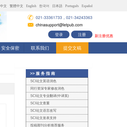
中文
繁體中文
English
한국어
日本語
Português
Español
021-33361733，021-34243363
chinasupport@letpub.com
登录
注册
新注册优惠
安全保密
联系我们
提交文稿
>> 服 务 指 南
SCI论文英语润色
同行资深专家修改润色
SCI论文专业翻译(中译英)
SCI论文查重
很
SCI论文语言改写
SCI论文发表支持
投稿期刊分析推荐服务