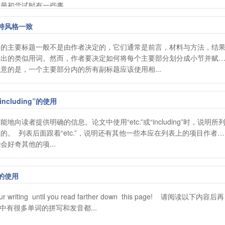
初尝试时有一些事...
持风格一致
中的主要标题一般不是由作者决定的，它们通常是前言，材料与方法，结
给出的类似用词。然而，作者要决定如何将每个主要部分划分成小节并赋
意的是，一个主要部分内的所有副标题应该使用相...
ncluding”的使用
向读者提供明确的信息。论文中使用“etc.”或“including”时，说明所
。  列表后面跟着“etc.”，说明还有其他一些本应在列表上的项目作者尚
好奇其他的项...
的使用
our writing  until you read farther down  this page!    请阅读以下内容后再
语中有很多单词的拼写和发音都...