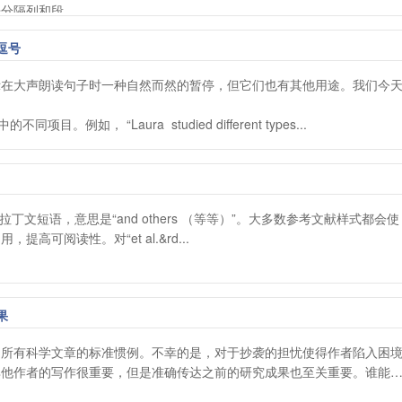
隔列和段...
逗号
示在大声朗读句子时一种自然而然的暂停，但它们也有其他用途。我们今
同项目。例如， “Laura  studied different types...
缩写的拉丁文短语，意思是“and others （等等）”。大多数参考文献样式都会使
高可阅读性。对“et al.&rd...
果
是所有科学文章的标准惯例。不幸的是，对于抄袭的担忧使得作者陷入困
其他作者的写作很重要，但是准确传达之前的研究成果也至关重要。谁能