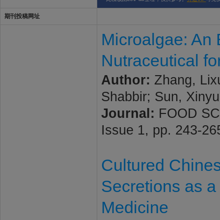
期刊投稿网址
Microalgae: An 
Nutraceutical fo
Author:
Zhang, Lix
Shabbir; Sun, Xinyu
Journal:
FOOD SCI
Issue 1, pp. 243-2
Cultured Chine
Secretions as a
Medicine