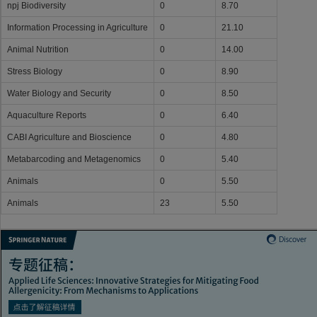
npj Biodiversity
0
8.70
Information Processing in Agriculture
0
21.10
Animal Nutrition
0
14.00
Stress Biology
0
8.90
Water Biology and Security
0
8.50
Aquaculture Reports
0
6.40
CABI Agriculture and Bioscience
0
4.80
Metabarcoding and Metagenomics
0
5.40
Animals
0
5.50
Animals
23
5.50