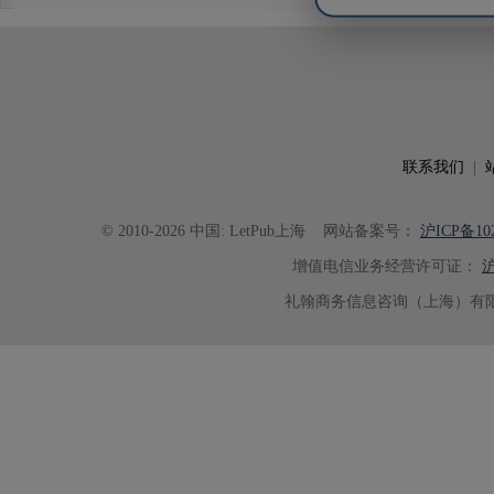
析及机理讨论之间的关系更加清晰
出的呈现。同时，编辑对英文语法
语言规范进行了细致修改，有效提
可读性。整个服务过程中沟通及时
具有针对性，为论文顺利投稿并发表于 Ad
了重要帮助。
联系我们
|
© 2010-2026 中国: LetPub上海
网站备案号：
沪ICP备102
增值电信业务经营许可证：
沪
礼翰商务信息咨询（上海）有限