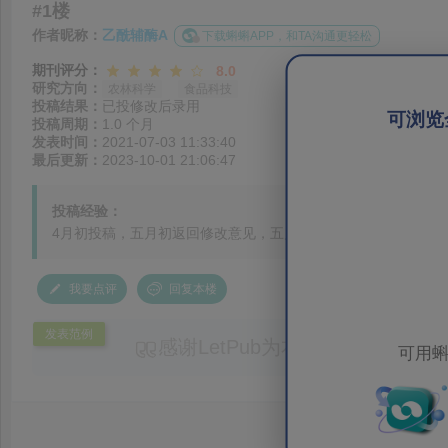
#1楼
作者昵称：
乙酰辅酶A
下载蝌蝌APP，和TA沟通更轻松
期刊评分：
8.0
研究方向：
农林科学
食品科技
投稿结果：
已投修改后录用
可浏览
投稿周期：
1.0 个月
发表时间：
2021-07-03 11:33:40
最后更新：
2023-10-01 21:06:47
投稿经验：
4月初投稿，五月初返回修改意见，五月下旬修回，六月初见刊
我要点评
回复本楼
发表范例
感谢LetPub为本论文提供专业
可用蝌
务。编辑结合论文中全光谱响应S
效应及界面电荷传输等研究内容，
论述逻辑进行了系统梳理，使研究