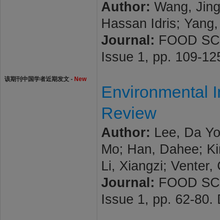
Author:
Wang, Jingh
Hassan Idris; Yang, 
Journal:
FOOD SCI
Issue 1, pp. 109-1
该期刊中国学者近期发文 -
New
Environmental I
Review
Author:
Lee, Da You
Mo; Han, Dahee; Ki
Li, Xiangzi; Venter,
Journal:
FOOD SCI
Issue 1, pp. 62-80.