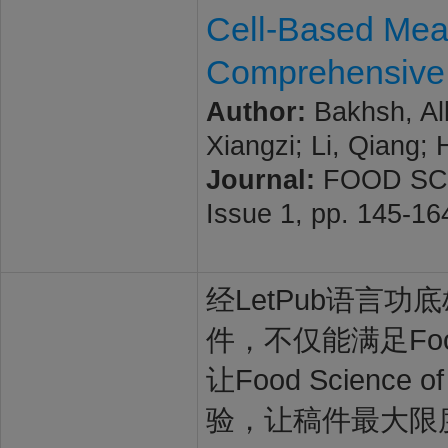
Cell-Based Mea
Comprehensive
Author:
Bakhsh, All
Xiangzi; Li, Qiang;
Journal:
FOOD SCI
Issue 1, pp. 145-1
经LetPub语言功底雄
件，不仅能满足Food 
让Food Scienc
验，让稿件最大限度地被F