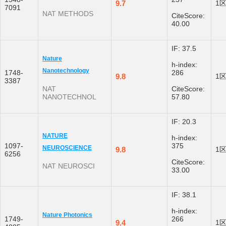
9.7
1
7091
NAT METHODS
CiteScore:
40.00
IF: 37.5
Nature
h-index:
Nanotechnology
1748-
286
9.8
1
3387
NAT
CiteScore:
NANOTECHNOL
57.80
IF: 20.3
NATURE
h-index:
1097-
375
NEUROSCIENCE
9.8
1
6256
CiteScore:
NAT NEUROSCI
33.00
IF: 38.1
h-index:
Nature Photonics
1749-
266
9.4
1