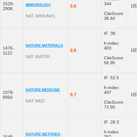
1529-
344
IMMUNOLOGY
9.6
1
2908
CiteScore:
NAT IMMUNOL
38.40
IF: 38
h-index:
NATURE MATERIALS
1476-
403
9.8
1
1122
NAT MATER
CiteScore:
56.90
IF: 52.5
h-index:
NATURE MEDICINE
1078-
497
9.7
1
8956
NAT MED
CiteScore:
73.90
IF: 28.3
h-index:
NATURE METHODS
1548-
257