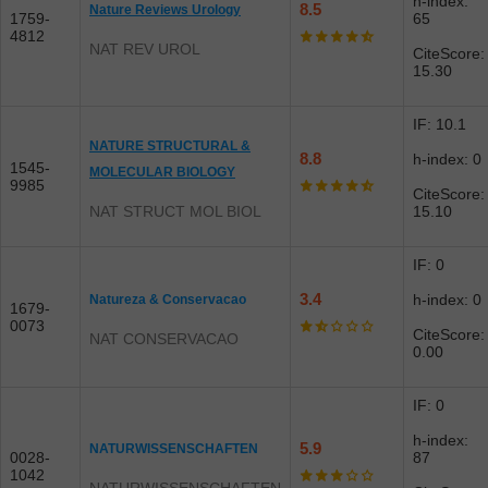
h-index:
8.5
Nature Reviews Urology
1759-
65
4812
NAT REV UROL
CiteScore:
15.30
IF: 10.1
NATURE STRUCTURAL &
8.8
h-index: 0
1545-
MOLECULAR BIOLOGY
9985
CiteScore:
NAT STRUCT MOL BIOL
15.10
IF: 0
3.4
h-index: 0
Natureza & Conservacao
1679-
0073
CiteScore:
NAT CONSERVACAO
0.00
IF: 0
h-index:
5.9
NATURWISSENSCHAFTEN
0028-
87
1042