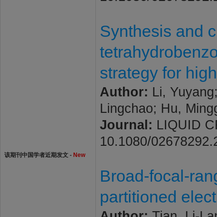
Synthesis and ch
tetrahydrobenzo
strategy for hi
Author:
Li, Yuyang;
Lingchao; Hu, Mingg
Journal:
LIQUID CRY
10.1080/02678292.
该期刊中国学者近期发文 -
New
Broad-focal-rang
partitioned elect
Author:
Tian, Li-La