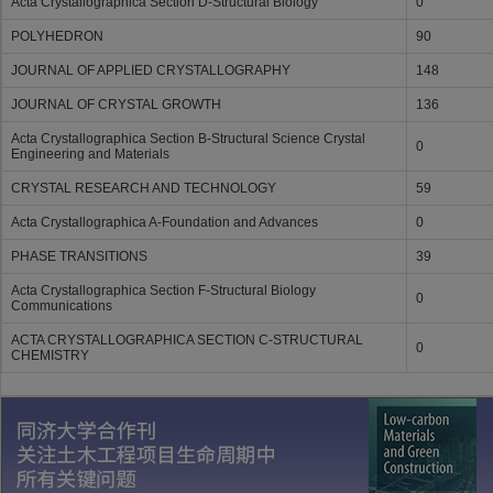
Acta Crystallographica Section D-Structural Biology
0
POLYHEDRON
90
JOURNAL OF APPLIED CRYSTALLOGRAPHY
148
JOURNAL OF CRYSTAL GROWTH
136
Acta Crystallographica Section B-Structural Science Crystal
0
Engineering and Materials
CRYSTAL RESEARCH AND TECHNOLOGY
59
Acta Crystallographica A-Foundation and Advances
0
PHASE TRANSITIONS
39
Acta Crystallographica Section F-Structural Biology
0
Communications
ACTA CRYSTALLOGRAPHICA SECTION C-STRUCTURAL
0
CHEMISTRY