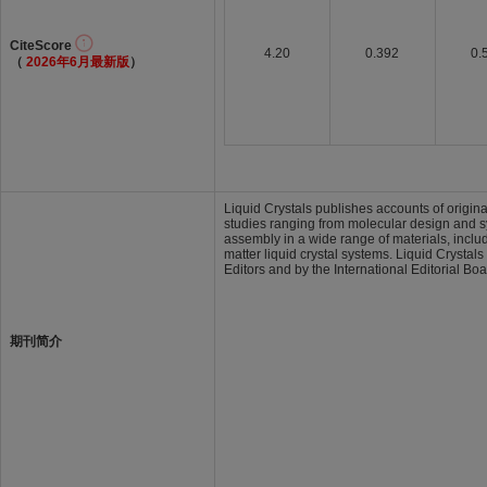
CiteScore
4.20
0.392
0.
（
2026年6月最新版
）
Liquid Crystals publishes accounts of origina
studies ranging from molecular design and sy
assembly in a wide range of materials, includi
matter liquid crystal systems. Liquid Crystal
Editors and by the International Editorial Boa
期刊简介