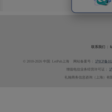
论述逻辑进行了系统梳理，使研究
析及机理讨论之间的关系更加清晰
出的呈现。同时，编辑对英文语法
语言规范进行了细致修改，有效提
可读性。整个服务过程中沟通及时
具有针对性，为论文顺利投稿并发表于 Ad
了重要帮助。
联系我们
|
© 2010-2026 中国: LetPub上海
网站备案号：
沪ICP备102
增值电信业务经营许可证：
沪
礼翰商务信息咨询（上海）有限