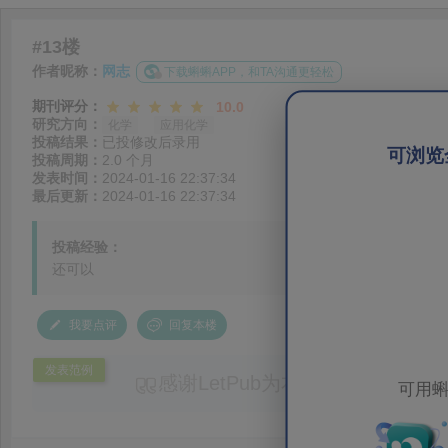
#13楼
作者昵称：
网志
下载蝌蝌APP，和TA沟通更轻松
期刊评分：
10.0
研究方向：
化学
应用化学
投稿结果：
已投修改后录用
可浏览
投稿周期：
2.0 个月
发表时间：
2024-01-16 22:37:34
最后更新：
2024-01-16 22:37:34
投稿经验：
还可以
我要点评
回复本楼
发表范例
感谢LetPub为本论文提供专业
可用蝌
务。编辑结合论文中全光谱响应S
效应及界面电荷传输等研究内容，