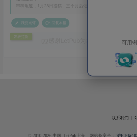
审稿龟速，1月28日投稿，三个月后催过一次，说找不到审稿人，
我要点评
回复本楼
发表范例
感谢LetPub为本论文提供专业
可用蝌
务。编辑结合论文中全光谱响应S
效应及界面电荷传输等研究内容，
论述逻辑进行了系统梳理，使研究
析及机理讨论之间的关系更加清晰
出的呈现。同时，编辑对英文语法
语言规范进行了细致修改，有效提
可读性。整个服务过程中沟通及时
具有针对性，为论文顺利投稿并发表于 Ad
了重要帮助。
联系我们
|
© 2010-2026 中国: LetPub上海
网站备案号：
沪ICP备102