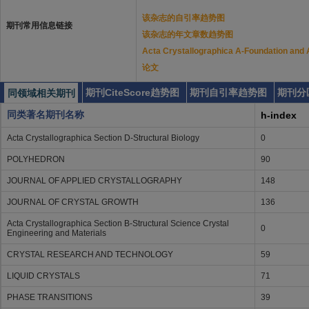
该杂志的自引率趋势图
期刊常用信息链接
该杂志的年文章数趋势图
Acta Crystallographica A-Foundati
论文
期刊CiteScore趋势图
期刊自引率趋势图
期刊分
同领域相关期刊
同类著名期刊名称
h-index
Acta Crystallographica Section D-Structural Biology
0
POLYHEDRON
90
JOURNAL OF APPLIED CRYSTALLOGRAPHY
148
JOURNAL OF CRYSTAL GROWTH
136
Acta Crystallographica Section B-Structural Science Crystal
0
Engineering and Materials
CRYSTAL RESEARCH AND TECHNOLOGY
59
LIQUID CRYSTALS
71
PHASE TRANSITIONS
39