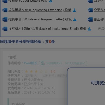
投稿信 (Cover Letter) 模板
回复信 (
返修延期交稿 (Requesting Extension) 模板
变更作者信
撤稿申请 (Withdrawal Request Letter) 模板
更正/勘误
没有机构邮箱的说明 (Lack of institutional Email) 模板
更新中
同领域作者分享投稿经验：共
8
条
#8楼
作者昵称：
Paul船长
下载蝌蝌APP，和TA沟通更轻松
期刊评分：
6.0
研究方向：
工程技术
材料科学：表征与测试
投稿结果：
已投结果未知
可浏览
投稿周期：
已投结果未知
发表时间：
2021-07-28 14:37:46
最后更新：
2021-07-28 14:37:46
投稿经验：