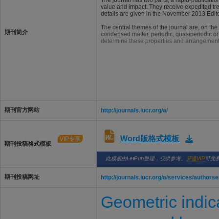
The journal has two parts, a rapid-publicatio
value and impact. They receive expedited tr
details are given in the November 2013 Edito
The central themes of the journal are, on th
期刊简介
condensed matter, periodic, quasiperiodic or
determine these properties and arrangement
期刊官方网站
http://journals.iucr.org/a/
Word版格式模板
VIP专享
期刊投稿格式模板
此模板由LetPub整理，仅供参考。
开通VIP
可免
期刊投稿网址
http://journals.iucr.org/a/services/authors
Geometric indica