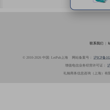
论述逻辑进行了系统梳理，使研究
析及机理讨论之间的关系更加清晰
出的呈现。同时，编辑对英文语法
语言规范进行了细致修改，有效提
可读性。整个服务过程中沟通及时
具有针对性，为论文顺利投稿并发表于 Ad
了重要帮助。
联系我们
|
© 2010-2026 中国: LetPub上海
网站备案号：
沪ICP备102
增值电信业务经营许可证：
沪
礼翰商务信息咨询（上海）有限