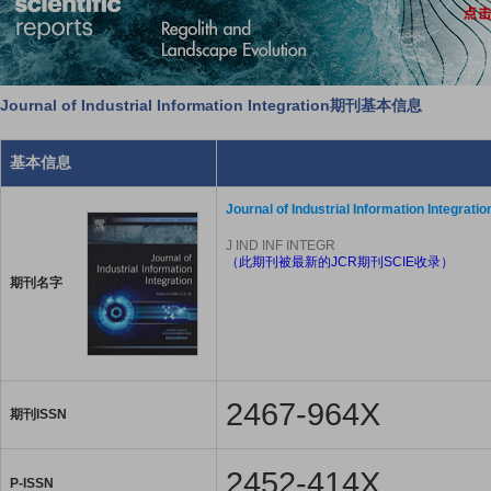
Journal of Industrial Information Integration期刊基本信息
基本信息
Journal of Industrial Information Integratio
J IND INF INTEGR
（此期刊被最新的JCR期刊SCIE收录）
期刊名字
2467-964X
期刊ISSN
2452-414X
P-ISSN