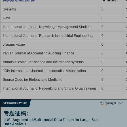
h-index
Systems
0
Data
0
International Journal of Knowledge Management Studies
0
International Journal of Research in Industrial Engineering
0
Jisuanji kexue
0
Iranian Journal of Accounting Auditing Finance
0
Annals of computer science and information systems
0
JOIV International Journal on Informatics Visualization
0
Source Code for Biology and Medicine
0
International Journal of Networking and Virtual Organisations
0