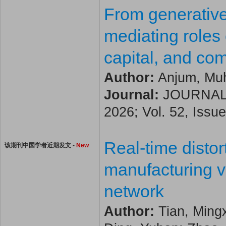
From generative
mediating roles
capital, and co
Author:
Anjum, Muha
Journal:
JOURNAL 
2026; Vol. 52, Issue
Real-time distort
该期刊中国学者近期发文 -
New
manufacturing v
network
Author:
Tian, Ming