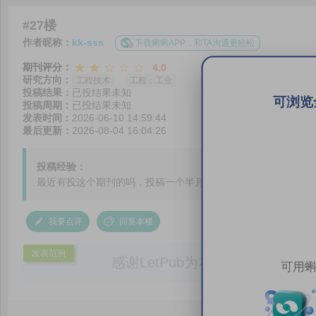
#27楼
作者昵称：
kk-sss
下载蝌蝌APP，和TA沟通更轻松
期刊评分：
4.0
研究方向：
工程技术
工程：工业
投稿结果：
已投结果未知
可浏览
投稿周期：
已投结果未知
发表时间：
2026-06-10 14:59:44
最后更新：
2026-08-04 16:04:26
投稿经验：
最近有投这个期刊的吗，投稿一个半月AE不处理怎么办。。。
我要点评
回复本楼
发表范例
感谢LetPub为本论文提供专业
可用蝌
务。编辑结合论文中全光谱响应S
效应及界面电荷传输等研究内容，