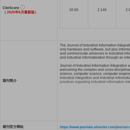
CiteScore
20.60
2.148
2.
（
2026年6月最新版
）
The Journal of Industrial Information Integra
only hardware and software, but also informat
and communicate advances in industrial inform
and industrial informatization through an inte
Journal of Industrial Information Integration 
welcoming the complex and cross-disciplinary 
science, computer science, computer engine
industrial integration and industrial informat
期刊简介
practices regarding industrial information inte
期刊官方网站
https://www.journals.elsevier.com/journal-o