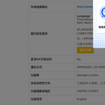
https://www.springer
作者指南网址
Language
Presenting your work i
fairly. Many researche
经LetPub语言功底雄厚的
COMPUTING & A
期刊语言要求
估。LetPub的专业S
已助力全球15万+作
提交文稿
是否OA开放访问
No
通讯方式
SPRINGER, 233 SPRI
出版商
Springer London
涉及的研究方向
工程技术-计算机：人
出版国家或地区
UNITED STATES
出版语言
English