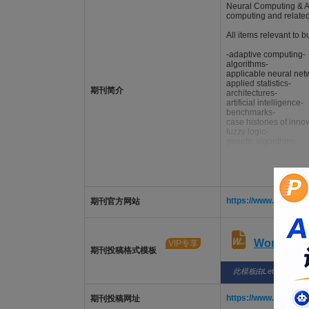
Neural Computing & App
computing and related
All items relevant to b
-adaptive computing-
algorithms-
applicable neural net
applied statistics-
期刊简介
architectures-
artificial intelligence-
benchmarks-
case histories of inno
fuzzy logic-
genetic algorithms-
hardware implementat
hybrid intelligent sys
intelligent agents-
intelligent control sys
intelligent diagnostics
intelligent forecasting-
https://www.springer
期刊官方网站
machine learning-
neural networks-
neuro-fuzzy systems-
pattern recognition-
Word版
VIP专享
performance measure
期刊投稿格式模板
self-learning systems-
software simulations-
此模板由LetPub整理
supervised and unsup
system engineering an
Featured contributions
https://www.editori
期刊投稿网址