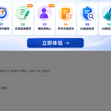
.com/521/submission-guidelines
n a well-structured manuscript and in well-written English gives it its best chance fo
rs find that getting some independent support helps them present their results in the
美籍native English speaker精心编辑的稿件，不仅能满足NEURAL COMPUTING
PPLICATIONS编辑和审稿人得到更好的审稿体验，让稿件最大限度地被NEURAL COMPU
CI论文编辑服务（包括
SCI论文英语润色
，
同行资深专家修改润色
，
SCI论文专业翻译
，
者顺利发表论文。部分发表范例可查看：
服务好评
论文致谢
。
NG ST, NEW YORK , USA, NY, 10013
工智能