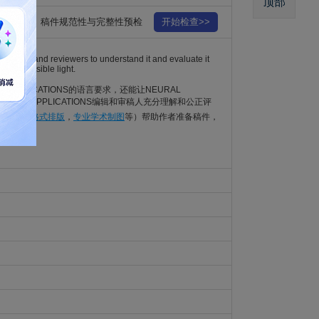
顶部
稿件规范性与完整性预检
开始检查>>
r editors and reviewers to understand it and evaluate it
 best possible light.
 & APPLICATIONS的语言要求，还能让NEURAL
TING & APPLICATIONS编辑和审稿人充分理解和公正评
SCI论文格式排版
，
专业学术制图
等）帮助作者准备稿件，