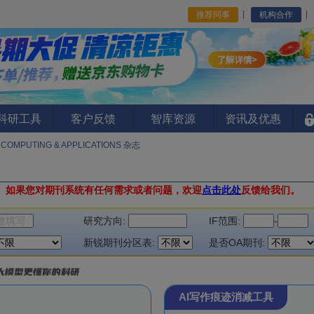
推荐同事
机构合作
I科研工具
客户反馈
智库资源
资讯及优惠
COMPUTING & APPLICATIONS 杂志
。
如果您对期刊系统有任何需求或者问题，欢迎
点击此处
反馈给我们。
研究方向:
IF范围:
-
新锐期刊分区表:
是否OA期刊:
AI写作痕迹消减工具