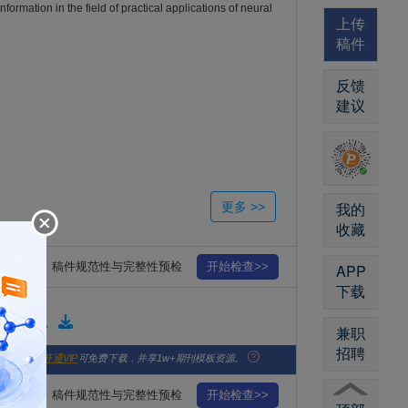
ormation in the field of practical applications of neural
上传
稿件
反馈
建议
我的
收藏
稿件规范性与完整性预检
开始检查>>
APP
下载
版格式模板
兼职
招聘
版社官网。
开通VIP
可免费下载，并享1w+期刊模板资源。
 Announcements.
稿件规范性与完整性预检
开始检查>>