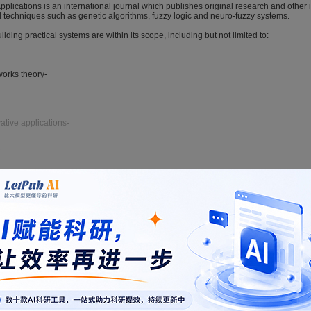
lications is an international journal which publishes original research and other inf
 techniques such as genetic algorithms, fuzzy logic and neuro-fuzzy systems.
uilding practical systems are within its scope, including but not limited to:
works theory-
vative applications-
ions-
tems-
tems-
-
.com/521
LaTeX
格式模板
s-
，仅供参考。
开通VIP
可免费下载，并享1w+期刊模板资源。
此模板来自于期刊/出
ervised learning methods-
d integration.
 fall into several categories: Original Articles, Review Articles, Book Reviews and
almanager.com/ncaa