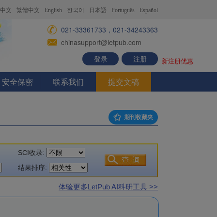
中文
繁體中文
English
한국어
日本語
Português
Español
021-33361733，021-34243363
chinasupport@letpub.com
登录
注册
新注册优惠
安全保密
联系我们
提交文稿
期刊收藏夹
SCI收录:
结果排序:
体验更多LetPub AI科研工具 >>