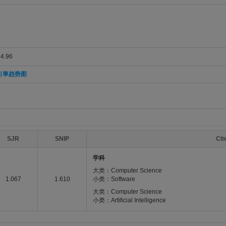
.96
引率趋势图
SJR
SNIP
Ci
学科
大类：Computer Science
1.067
1.610
小类：Software
大类：Computer Science
小类：Artificial Intelligence