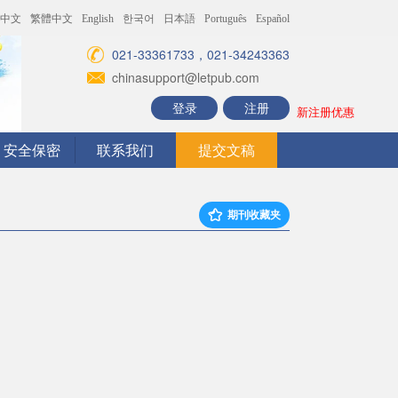
中文
繁體中文
English
한국어
日本語
Português
Español
021-33361733，021-34243363
chinasupport@letpub.com
登录
注册
新注册优惠
安全保密
联系我们
提交文稿
期刊收藏夹