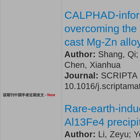
CALPHAD-inform
overcoming the s
cast Mg-Zn allo
Author:
Shang, Qi; 
Chen, Xianhua
Journal:
SCRIPTA MA
10.1016/j.scriptam
该期刊中国学者近期发文 -
New
Rare-earth-indu
Al13Fe4 precipit
Author:
Li, Zeyu; 