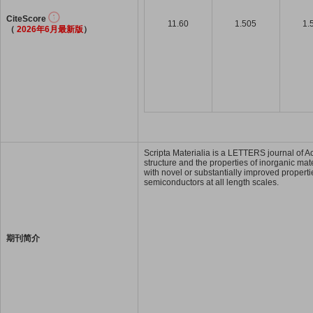
CiteScore
11.60
1.505
1.
（
2026年6月最新版
）
Scripta Materialia is a LETTERS journal of Ac
structure and the properties of inorganic mat
with novel or substantially improved propert
semiconductors at all length scales.
期刊简介