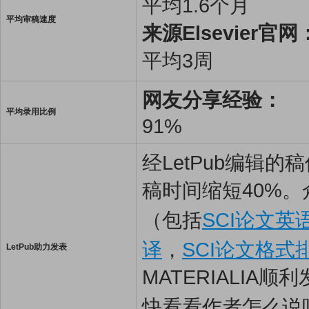
平均1.6个月
平均审稿速度
来源Elsevier官网
平均3周
网友分享经验：
平均录用比例
91%
经LetPub编辑
稿时间缩短40%。
（包括
SCI论文英
译
，
SCI论文格式
LetPub助力发表
MATERIALIA顺
快看看作者怎么说