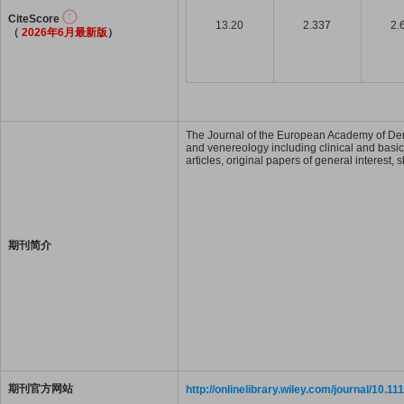
CiteScore
13.20
2.337
2.
（
2026年6月最新版
）
The Journal of the European Academy of Derm
and venereology including clinical and basic 
articles, original papers of general interest,
期刊简介
期刊官方网站
http://onlinelibrary.wiley.com/journal/10.1