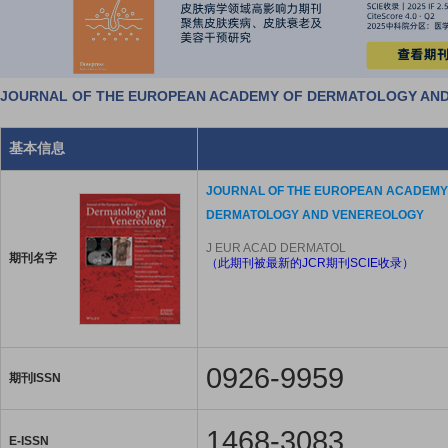
JOURNAL OF THE EUROPEAN ACADEMY OF DERMATOLOGY 
基本信息
JOURNAL OF THE EUROPEAN ACADEMY
DERMATOLOGY AND VENEREOLOGY
J EUR ACAD DERMATOL
期刊名字
（此期刊被最新的JCR期刊SCIE收录）
0926-9959
期刊ISSN
1468-3083
E-ISSN