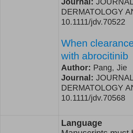
Journal:
JOURNAL
DERMATOLOGY AND V
10.1111/jdv.70522
When clearance 
with abrocitinib
Author:
Pang, Jie
Journal:
JOURNAL
DERMATOLOGY AND V
10.1111/jdv.70568
Language
Manuscripts must b