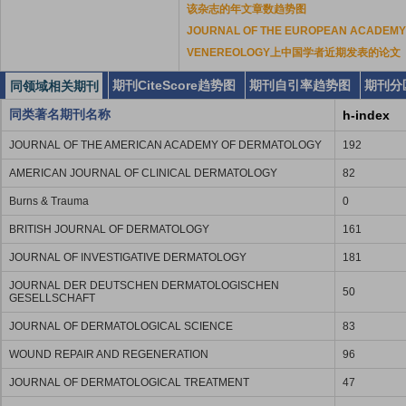
该杂志的年文章数趋势图
JOURNAL OF THE EUROPEAN ACADEMY
VENEREOLOGY上中国学者近期发表的论文
期刊CiteScore趋势图
期刊自引率趋势图
期刊分
同领域相关期刊
同类著名期刊名称
h-index
JOURNAL OF THE AMERICAN ACADEMY OF DERMATOLOGY
192
AMERICAN JOURNAL OF CLINICAL DERMATOLOGY
82
Burns & Trauma
0
BRITISH JOURNAL OF DERMATOLOGY
161
JOURNAL OF INVESTIGATIVE DERMATOLOGY
181
JOURNAL DER DEUTSCHEN DERMATOLOGISCHEN
50
GESELLSCHAFT
JOURNAL OF DERMATOLOGICAL SCIENCE
83
WOUND REPAIR AND REGENERATION
96
JOURNAL OF DERMATOLOGICAL TREATMENT
47