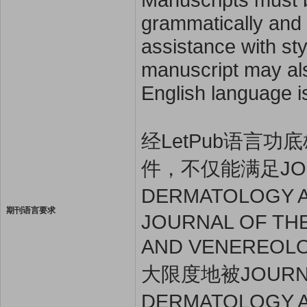
grammatically and l
assistance with st
manuscript may also
English language i
经LetPub语言功底雄
件，不仅能满足JOURN
DERMATOLOGY
期刊语言要求
JOURNAL OF TH
AND VENER
大限度地被JOURNAL
DERMATOLOG