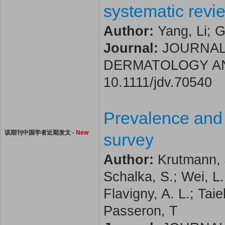
systematic revi
Author:
Yang, Li; 
Journal:
JOURNAL
DERMATOLOGY AND V
10.1111/jdv.70540
Prevalence and i
该期刊中国学者近期发文 -
New
survey
Author:
Krutmann, J
Schalka, S.; Wei, L.
Flavigny, A. L.; Taie
Passeron, T