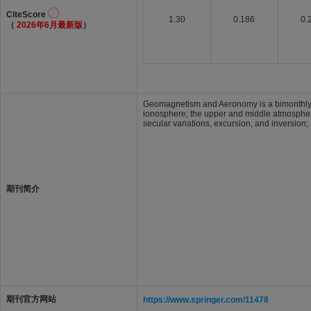
CiteScore
1.30
0.186
0.
（
2026年6月最新版
）
Geomagnetism and Aeronomy is a bimonthly per
ionosphere; the upper and middle atmosphere;
secular variations, excursion, and inversion; 
期刊简介
期刊官方网站
https://www.springer.com/11478