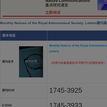
Monthly Notices of the Royal Astronomical Society: Letters
基本信息
Monthly Notices of the Royal Astronomical
Letters
期刊名字
（此期刊未被最新的JCR期刊引证报告收录）
1745-3925
期刊ISSN
1745-3933
E-ISSN