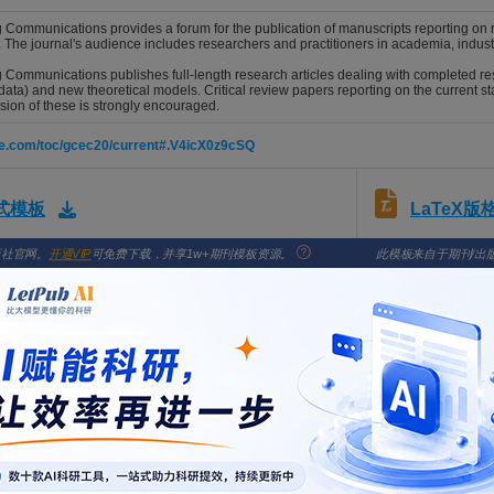
Communications provides a forum for the publication of manuscripts reporting on res
 The journal's audience includes researchers and practitioners in academia, indus
Communications publishes full-length research articles dealing with completed re
ata) and new theoretical models. Critical review papers reporting on the current sta
ion of these is strongly encouraged.
ine.com/toc/gcec20/current#.V4icX0z9cSQ
LaTeX
格式模板
版社官网。
开通VIP
可免费下载，并享1w+期刊模板资源。
此模板来自于期刊/出
ptcentral.com/gcec
con-based Fenton-like catalyst carriers based on decarbonized coal gasif
hloride
, Zhihao; Yang, Ziyu; Zhang, Wenjun
NEERING COMMUNICATIONS. 2026; Vol. , Issue , pp. -. DOI: 10.1080/00986445.2026.
 of clarithromycin via hybrid adsorption and catalytic ozonation using 
vianne, Wamegne Kenang Joelle; Ai, Shaung; Shi, Jiating; Tao, Jiayi
NEERING COMMUNICATIONS. 2026; Vol. , Issue , pp. -. DOI: 10.1080/00986445.2026.