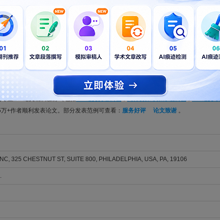
ptimized methyl oleate production using synthesized [Lys][CF3SO3]2 ion
u, Yining; Zhou, Yingtong; Liu, Xin
NEERING COMMUNICATIONS. 2026; Vol. , Issue , pp. -. DOI: 10.1080/00986445.2026.
ion of banana peel through pectin and biochar production for methylene
, Ganbin; Qin, Guotong
NEERING COMMUNICATIONS. 2026; Vol. , Issue , pp. -. DOI: 10.1080/00986445.2026.
美籍native English speaker精心编辑的稿件，不仅能满足CHEMICAL ENGINE
OMMUNICATIONS编辑和审稿人得到更好的审稿体验，让稿件最大限度地被CHEMICAL E
b的专业SCI论文编辑服务（包括
SCI论文英语润色
，
同行资深专家修改润色
，
SCI论文
5万+作者顺利发表论文。部分发表范例可查看：
服务好评
论文致谢
。
NC, 325 CHESTNUT ST, SUITE 800, PHILADELPHIA, USA, PA, 19106
.