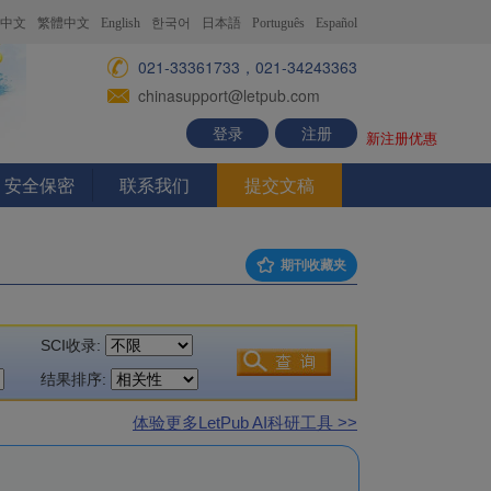
中文
繁體中文
English
한국어
日本語
Português
Español
021-33361733，021-34243363
chinasupport@letpub.com
登录
注册
新注册优惠
安全保密
联系我们
提交文稿
期刊收藏夹
SCI收录:
结果排序:
体验更多LetPub AI科研工具 >>