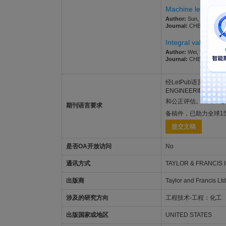
Machine learning-o
Author:
Sun, Xiaoxian; H
Journal:
CHEMICAL ENGI
Integral valorizat
Author:
Wei, Wei; Wang
Journal:
CHEMICAL ENGI
经LetPub语言功底雄厚的
ENGINEERING C
和公正评估。LetPu
期刊语言要求
备稿件，已助力全球1
提交文稿
是否OA开放访问
No
通讯方式
TAYLOR & FRANCIS I
出版商
Taylor and Francis Ltd
涉及的研究方向
工程技术-工程：化工
出版国家或地区
UNITED STATES