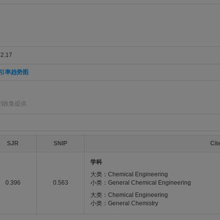
.17
引率趋势图
]收集提供
SJR
SNIP
Ci
学科
大类：Chemical Engineering
0.396
0.563
小类：General Chemical Engineering
大类：Chemical Engineering
小类：General Chemistry