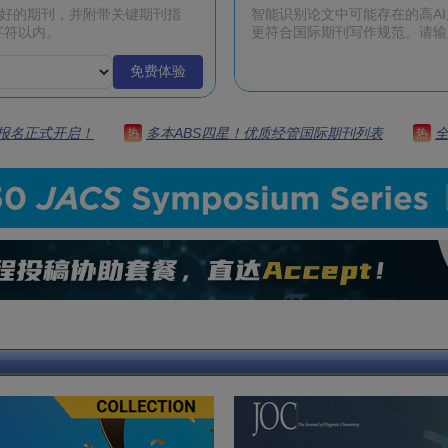
免费体验
 | 报名正式开启！
多本ABS四星！优质经管国际期刊列表
热
热