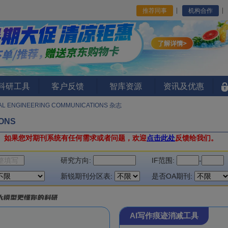
推荐同事
机构合作
I科研工具
客户反馈
智库资源
资讯及优惠
AL ENGINEERING COMMUNICATIONS 杂志
IONS
。
如果您对期刊系统有任何需求或者问题，欢迎
点击此处
反馈给我们。
研究方向:
IF范围:
-
新锐期刊分区表:
是否OA期刊:
AI写作痕迹消减工具