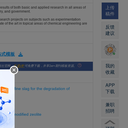
上传
ults of both basic and applied research in all areas of
try, and government.
稿件
search projects on subjects such as experimentation
te of the art in topical areas of chemical engineering are
反馈
建议
版格式模板
我的
版社官网。
开通VIP
可免费下载，并享1w+期刊模板资源。
收藏
APP
ication fine slag for the degradation of
下载
兼职
2681860
招聘
cobalt-modified zeolite
2681862