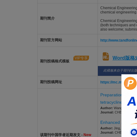
Chemical Engineering 
chemical engineering.
期刊简介
Chemical Engineering 
(both techniques and d
also welcome; submiss
期刊官方网站
http://www.tandfonl
Word版
VIP专享
期刊投稿格式模板
此模板来自于期刊/出
期刊投稿网址
https://mc.manuscri
Preparation of sili
tetracycline hydroc
Author:
Wang, Song; Liu
Journal:
CHEMICAL ENGI
Enhanced abatement
Author:
Jing, Liming; Ba
Journal:
CHEMICAL ENGI
该期刊中国学者近期发文 -
New