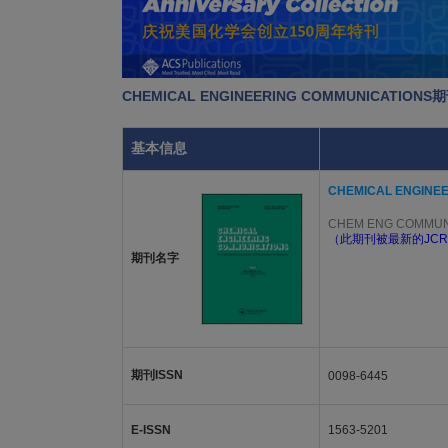
CHEMICAL ENGINEERING COMMUNICATIO
基本信息
CHEMICAL ENGINE
CHEM ENG COMMU
（此期刊被最新的JCR
期刊名字
期刊ISSN
0098-6445
E-ISSN
1563-5201