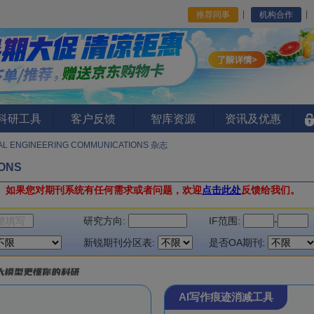
推荐同事
机构合作
I科研工具
客户反馈
智库资源
资讯及优惠
AL ENGINEERING COMMUNICATIONS 杂志
IONS
。
如果您对期刊系统有任何需求或者问题，欢迎
点击此处
反馈给我们。
研究方向:
IF范围:
-
新锐期刊分区表:
是否OA期刊:
AI写作痕迹消减工具