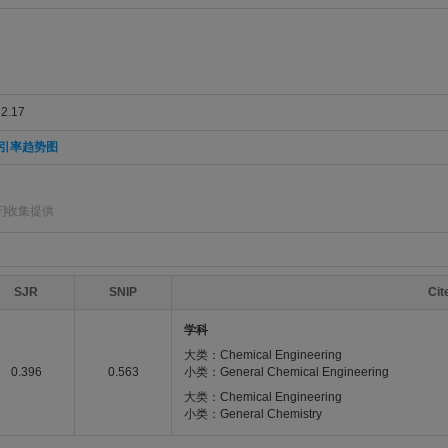
.17
引率趋势图
]收集提供
SJR
SNIP
Ci
学科
大类：Chemical Engineering
0.396
0.563
小类：General Chemical Engineering
大类：Chemical Engineering
小类：General Chemistry