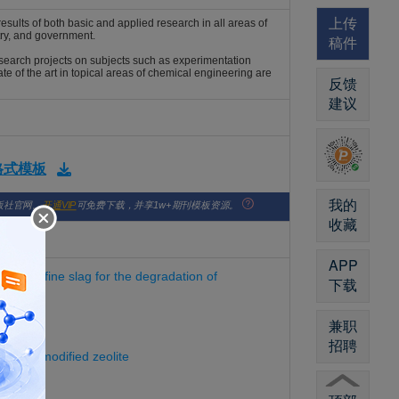
上传
ults of both basic and applied research in all areas of
try, and government.
稿件
search projects on subjects such as experimentation
te of the art in topical areas of chemical engineering are
反馈
建议
版格式模板
我的
版社官网。
开通VIP
可免费下载，并享1w+期刊模板资源。
收藏
APP
ication fine slag for the degradation of
下载
兼职
2681860
招聘
cobalt-modified zeolite
2681862