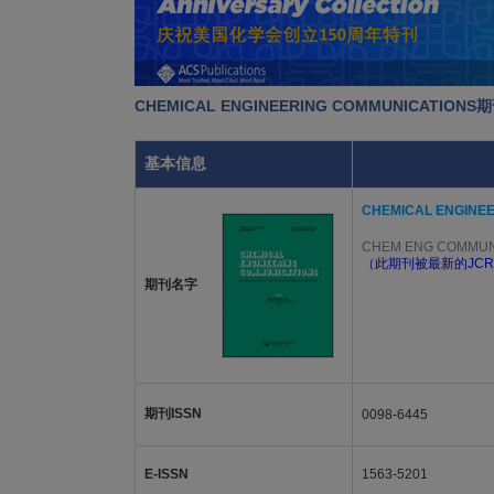
CHEMICAL ENGINEERING COMMUNICATIO
基本信息
CHEMICAL ENGINE
CHEM ENG COMMU
（此期刊被最新的JCR
期刊名字
期刊ISSN
0098-6445
E-ISSN
1563-5201