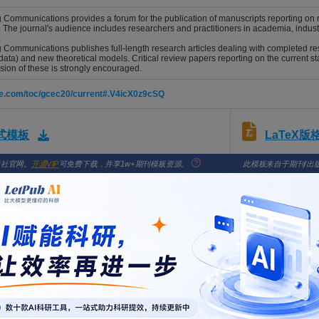
Communications provides a forum for the publication of manuscripts reporting on res
 The journal's audience includes researchers and practitioners in academia, indus
Communications publishes full-length research articles dealing with completed re
ata) and new theoretical models. Critical review papers reporting on the current sta
ion of these is strongly encouraged.
ine.com/toc/gcec20/current#.V4icX0z9cSQ
LaTeX
格式模板
版社官网。
开通VIP
可免费下载，并享1w+期刊模板资源。
此模板来自于期刊/出
ptcentral.com/gcec
con-based Fenton-like catalyst carriers based on decarbonized coal gasif
hloride
, Zhihao; Yang, Ziyu; Zhang, Wenjun
NEERING COMMUNICATIONS. 2026; Vol. , Issue , pp. -. DOI: 10.1080/00986445.2026.
 of clarithromycin via hybrid adsorption and catalytic ozonation using 
vianne, Wamegne Kenang Joelle; Ai, Shaung; Shi, Jiating; Tao, Jiayi
NEERING COMMUNICATIONS. 2026; Vol. , Issue , pp. -. DOI: 10.1080/00986445.2026.