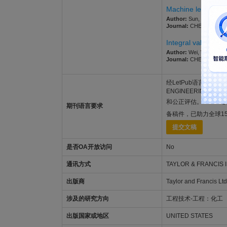
Machine learning-o
Author:
Sun, Xiaoxian; H
Journal:
CHEMICAL ENGI
Integral valorizat
Author:
Wei, Wei; Wang
Journal:
CHEMICAL ENGI
经LetPub语言功底雄厚的
ENGINEERING C
和公正评估。LetPu
期刊语言要求
备稿件，已助力全球1
提交文稿
是否OA开放访问
No
通讯方式
TAYLOR & FRANCIS I
出版商
Taylor and Francis Ltd
涉及的研究方向
工程技术-工程：化工
出版国家或地区
UNITED STATES