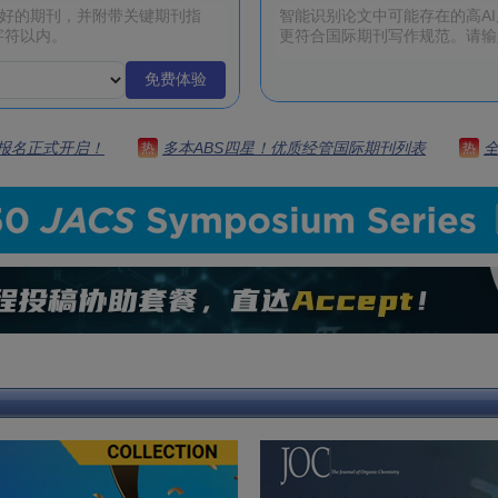
免费体验
 | 报名正式开启！
多本ABS四星！优质经管国际期刊列表
热
热