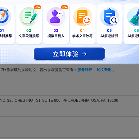
ptimized methyl oleate production using synthesized [Lys][CF3SO3]2 ion
u, Yining; Zhou, Yingtong; Liu, Xin
NEERING COMMUNICATIONS. 2026; Vol. , Issue , pp. -. DOI: 10.1080/00986445.2026.
ion of banana peel through pectin and biochar production for methylene
, Ganbin; Qin, Guotong
NEERING COMMUNICATIONS. 2026; Vol. , Issue , pp. -. DOI: 10.1080/00986445.2026.
美籍native English speaker精心编辑的稿件，不仅能满足CHEMICAL ENGINE
OMMUNICATIONS编辑和审稿人得到更好的审稿体验，让稿件最大限度地被CHEMICAL E
b的专业SCI论文编辑服务（包括
SCI论文英语润色
，
同行资深专家修改润色
，
SCI论文
5万+作者顺利发表论文。部分发表范例可查看：
服务好评
论文致谢
。
NC, 325 CHESTNUT ST, SUITE 800, PHILADELPHIA, USA, PA, 19106
.