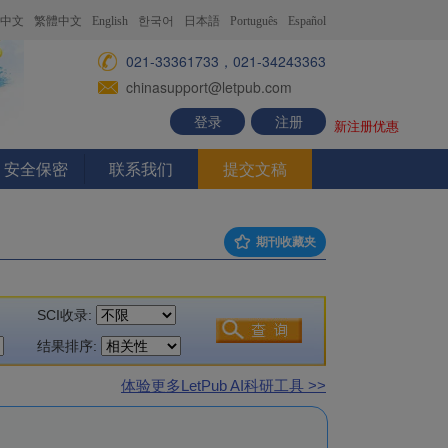
中文
繁體中文
English
한국어
日本語
Português
Español
021-33361733，021-34243363
chinasupport@letpub.com
登录
注册
新注册优惠
安全保密
联系我们
提交文稿
期刊收藏夹
SCI收录:
结果排序:
体验更多LetPub AI科研工具 >>