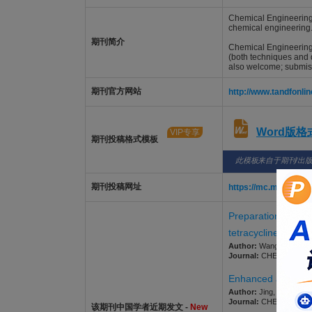
Chemical Engineering 
chemical engineering.
期刊简介
Chemical Engineering 
(both techniques and d
also welcome; submiss
期刊官方网站
http://www.tandfonl
Word版
VIP专享
期刊投稿格式模板
此模板来自于期刊/出
期刊投稿网址
https://mc.manuscri
Preparation of sili
tetracycline hydroc
Author:
Wang, Song; Liu
Journal:
CHEMICAL ENGI
Enhanced abatement
Author:
Jing, Liming; Ba
Journal:
CHEMICAL ENGI
该期刊中国学者近期发文 -
New