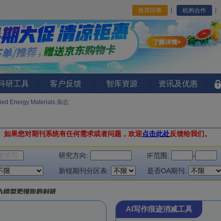
推荐同事
机构合作
I科研工具
客户反馈
智库资源
资讯及优惠
ied Energy Materials 杂志
。
如果您对期刊系统有任何需求或者问题，欢迎
点击此处
反馈给我们。
研究方向:
IF范围:
-
新锐期刊分区表:
是否OA期刊:
AI写作痕迹消减工具