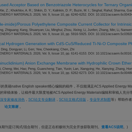
ed Acceptor Based on Benzotriazole Heterocycles for Ternary Organic
Xie, Z.; Khokhlov, A. R.; Shikin, D. Y.; Kalinkin, D. P.; Buzin, M. I.; Singhal, Rahul; Sharma, G
NERGY MATERIALS. 2026; Vol. 9, Issue 10, pp. 6240-6252. DOI: 10.1021/acsaem.6c0043
de-imide)/Porous Polyethylene Composite Current Collector for Intrinsic
ng, Zhiguang; Kang, Shuanyan; Liu, Minghui; Zhou, Xixing; Li, Junfen; Zhang, Min; Li, Nanwe
NERGY MATERIALS. 2026; Vol. 9, Issue 10, pp. 5916-5925. DOI: 10.1021/acsaem.5c0392
cal Hydrogen Generation with CdS-CuS/Reduced Ti-Ni-O Composite 
Ding, Dongyan; Li, Gen; Yew, Cheekiang; Chen, Zhi
NERGY MATERIALS. 2026; Vol. 9, Issue 10, pp. 6141-6153. DOI: 10.1021/acsaem.6c0016
uinuclidinium) Anion Exchange Membrane with Hydrophilic Crown Ether U
Li, Cheng; Mei, Hao; Peng, Guancheng; Tian, Yuxin; Lan, Xiangying; He, Xianying; Zhang, Ho
NERGY MATERIALS. 2026; Vol. 9, Issue 10, pp. 6262-6273. DOI: 10.1021/acsaem.6c0048
籍native English speaker精心编辑的稿件，不仅能满足ACS Applied Energy Mater
稿体验，让稿件最大限度地被ACS Applied Energy Materials编辑和审稿人
深专家修改润色
，
SCI论文专业翻译
，
SCI论文格式排版
，
专业学术制图
等）帮助作者
论文致谢
。
ve (TJ转换期刊是订阅式/混合期刊，但是正在积极转为完全开放获取期刊。
查看ACS说明
。)