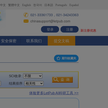
中文
繁體中文
English
한국어
日本語
Português
Español
021-33361733，021-34243363
chinasupport@letpub.com
登录
注册
新注册优惠
安全保密
联系我们
提交文稿
期刊收藏夹
SCI收录:
结果排序:
体验更多LetPub AI科研工具 >>