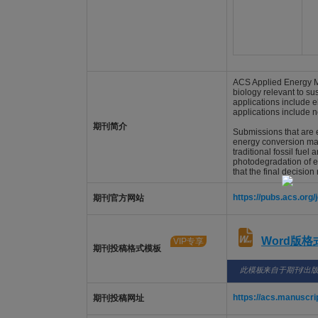
ACS Applied Energy Mat
biology relevant to su
applications include e
applications include n
期刊简介
Submissions that are e
energy conversion mate
traditional fossil fue
photodegradation of en
that the final decision 
https://pubs.acs.org
期刊官方网站
Word版
VIP专享
期刊投稿格式模板
此模板来自于期刊/出
https://acs.manuscri
期刊投稿网址