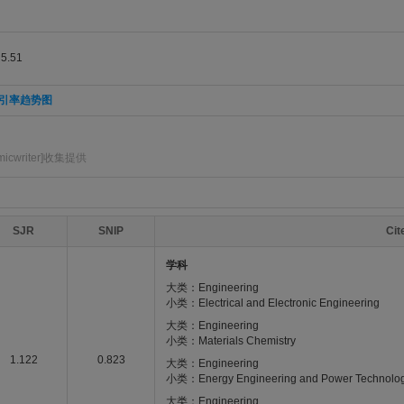
.51
引率趋势图
icwriter]收集提供
SJR
SNIP
Ci
学科
大类：Engineering
小类：Electrical and Electronic Engineering
大类：Engineering
小类：Materials Chemistry
1.122
0.823
大类：Engineering
小类：Energy Engineering and Power Technolo
大类：Engineering