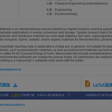
小类：Chemical Engineering (miscellaneous)
大类：Engineering
小类：Electrochemistry
erials is an interdisciplinary journal publishing original research covering aspect
stainable applications in energy conversion and storage. Sample research topics th
lectrode and membrane materials for solid state batteries, fuel cells, supercapacito
ew inorganic, hybrid, catalytic, and/or organic materials for thermoelectrics, photovo
ssentially reporting data or applications of data are, in general, not suitable for 
rials, such as piezoelectric materials, as well as luminescent materials are best su
l are suited for ACS journal Energy & Fuels. Manuscripts that include energetic/explos
vironmental pollutants are outside the journal scope. All submissions are subject to
relating to a manuscript 's suitability rests solely with the Editor.
/journal/aaemcq
LaTeX
格式模板
版社官网。
开通VIP
可免费下载，并享1w+期刊模板资源。
此模板来自于期刊/出
ptcentral.com/acs