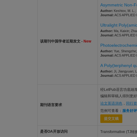
Asymmetric Non-Fus
Author:
Keshtov, M. L.; 
Journal:
ACS APPLIED E
Ultralight Poly(ami
Author:
Ma, Kaixin; Zha
Journal:
ACS APPLIED E
该期刊中国学者近期发文 -
New
Photoelectrochemi
Author:
Yue, Shengzhe; 
Journal:
ACS APPLIED E
A Poly(terphenyl q
Author:
Ji, Jiangyuan; 
Journal:
ACS APPLIED E
经LetPub语言功底雄厚的美
编辑和审稿人得到更好的审
论文英语润色
，
同行资
期刊语言要求
范例可查看：
服务好评
提交文稿
是否OA开放访问
Transformati