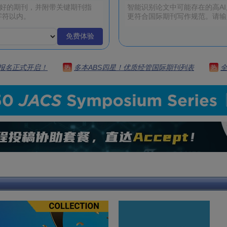
免费体验
 | 报名正式开启！
多本ABS四星！优质经管国际期刊列表
热
热