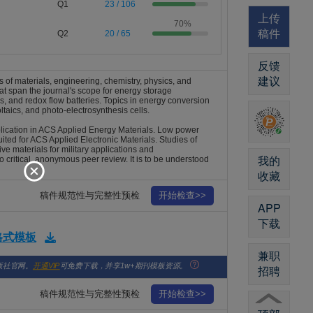
Q1
23 / 106
上传
70%
稿件
Q2
20 / 65
反馈
建议
s of materials, engineering, chemistry, physics, and
at span the journal's scope for energy storage
rs, and redox flow batteries. Topics in energy conversion
ltaics, and photo-electrosynthesis cells.
publication in ACS Applied Energy Materials. Low power
ited for ACS Applied Electronic Materials. Studies of
ive materials for military applications and
我的
 critical, anonymous peer review. It is to be understood
收藏
稿件规范性与完整性预检
开始检查>>
APP
下载
版格式模板
兼职
版社官网。
开通VIP
可免费下载，并享1w+期刊模板资源。
招聘
稿件规范性与完整性预检
开始检查>>