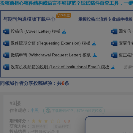
投稿前担心稿件结构或语言不够规范？试试稿件自查工具，一键检
VIP专享
与期刊沟通模版下载中心
掌握投稿全流程专业邮件模板
投稿信 (Cover Letter) 模板
回复信 (
返修延期交稿 (Requesting Extension) 模板
变更作者信
撤稿申请 (Withdrawal Request Letter) 模板
更正/勘误
没有机构邮箱的说明 (Lack of institutional Email) 模板
更新中
同领域作者分享投稿经验：共
6
条
#3楼
作者昵称：
小黑
下载蝌蝌APP，和TA沟通更轻松
期刊评分：
6.0
研究方向：
农林科学
食品科技
投稿结果：
已投修改后录用