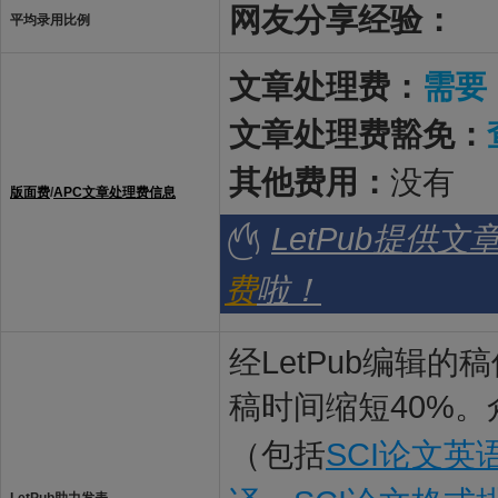
网友分享经验：
平均录用比例
文章处理费：
需要
文章处理费豁免：
其他费用：
没有
版面费
/
APC文章处理费信息
LetPub提供
费
啦！
经LetPub编辑
稿时间缩短40%。
（包括
SCI论文英