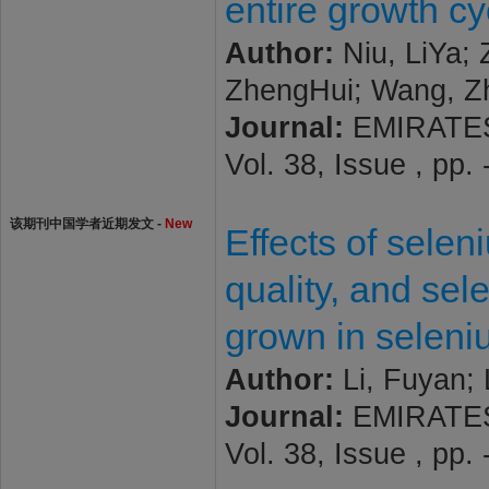
entire growth cy
Author:
Niu, LiYa; 
ZhengHui; Wang, Zh
Journal:
EMIRATES
Vol. 38, Issue , pp
该期刊中国学者近期发文 -
New
Effects of seleni
quality, and sele
grown in seleniu
Author:
Li, Fuyan; 
Journal:
EMIRATES
Vol. 38, Issue , pp