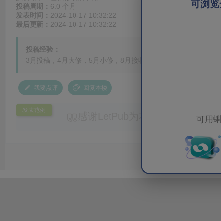
可浏览
投稿周期：
6.0 个月
发表时间：
2024-10-17 10:32:22
最后更新：
2024-10-17 10:32:22
投稿经验：
3月投稿，4月大修，5月小修，8月接收，10月发表。
我要点评
回复本楼
发表范例
感谢LetPub为本论文提供专业
可用蝌
务。编辑结合论文中全光谱响应S
效应及界面电荷传输等研究内容，
论述逻辑进行了系统梳理，使研究
析及机理讨论之间的关系更加清晰
出的呈现。同时，编辑对英文语法
语言规范进行了细致修改，有效提
可读性。整个服务过程中沟通及时