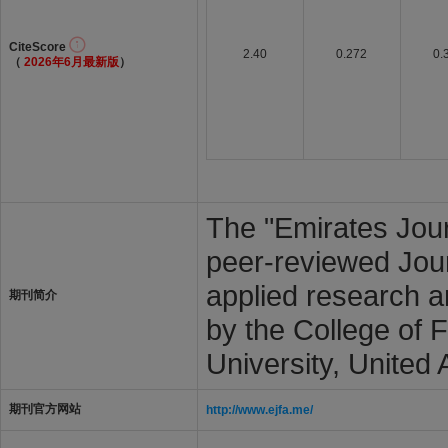
CiteScore
2.40
0.272
0.
（
2026年6月最新版
）
The "Emirates Jour
peer-reviewed Jour
applied research ar
期刊简介
by the College of 
University, United
期刊官方网站
http://www.ejfa.me/