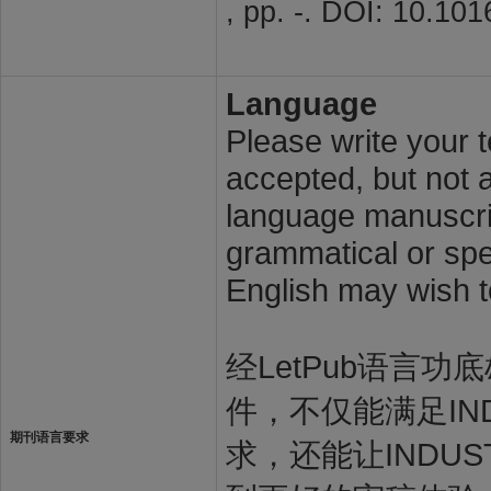
, pp. -. DOI: 10.10
Language
Please write your t
accepted, but not a
language manuscrip
grammatical or spel
English may wish t
经LetPub语言功底雄
件，不仅能满足INDU
期刊语言要求
求，还能让INDUST