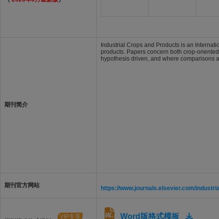
Industrial Crops and Products is an Internat
products. Papers concern both crop-oriented 
hypothesis driven, and where comparisons ar
期刊简介
期刊官方网站
https://www.journals.elsevier.com/industr
Word版格式模板
VIP专享