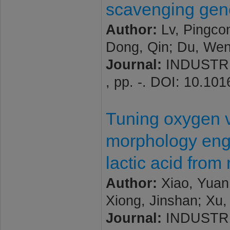
scavenging gene
Author:
Lv, Pingcon
Dong, Qin; Du, Weny
Journal:
INDUSTRI
, pp. -. DOI: 10.10
Tuning oxygen v
morphology engi
lactic acid fro
Author:
Xiao, Yuan;
Xiong, Jinshan; Xu,
Journal:
INDUSTRI