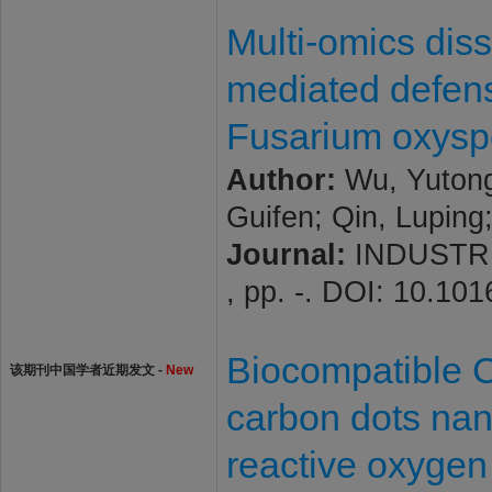
Multi-omics dis
mediated defen
Fusarium oxyspo
Author:
Wu, Yutong;
Guifen; Qin, Luping
Journal:
INDUSTRI
, pp. -. DOI: 10.10
Biocompatible C
该期刊中国学者近期发文 -
New
carbon dots nan
reactive oxygen