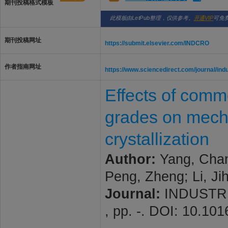
期刊投稿格式模板
此模板由LetPub整理，仅供参考。
开通VIP
可免
期刊投稿网址
https://submit.elsevier.com/INDCRO
作者指南网址
https://www.sciencedirect.com/journal/ind
Effects of comm
grades on mecha
crystallization
Author:
Yang, Chang
Peng, Zheng; Li, Ji
Journal:
INDUSTRI
, pp. -. DOI: 10.10