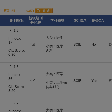
页
尾页
(到
/93页)
新锐期刊
分
期刊指标
学科领域
SCI收录
是否OA
分区表
IF: 1.3
大类：医学
h-index:
17
4区
容
SCIE
No
小类：医学：
CiteScore:
内科
0.90
IF: 1.5
大类：医学
h-index:
36
4区
容
SCIE
Yes
小类：卫生保
CiteScore:
健与服务
3.20
IF: 2.7
大类：医学
h-index: