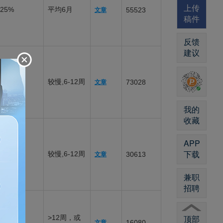
上传
25%
平均6月
55523
文章
稿件
反馈
建议
较慢,6-12周
73028
文章
我的
收藏
APP
下载
易
较慢,6-12周
30613
文章
兼职
招聘
顶部
>12周，或
易
16080
文章