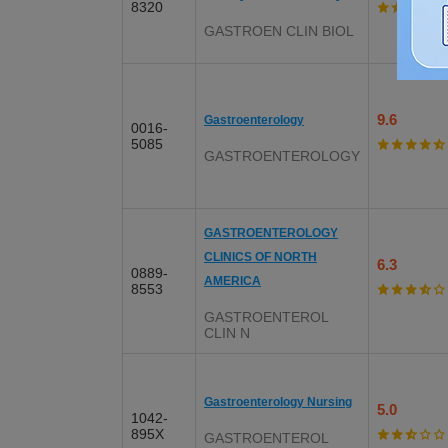
8320
GASTROEN CLIN BIOL
9.6
Gastroenterology
0016-
5085
GASTROENTEROLOGY
GASTROENTEROLOGY
CLINICS OF NORTH
6.3
0889-
AMERICA
8553
GASTROENTEROL
CLIN N
Gastroenterology Nursing
5.0
1042-
895X
GASTROENTEROL