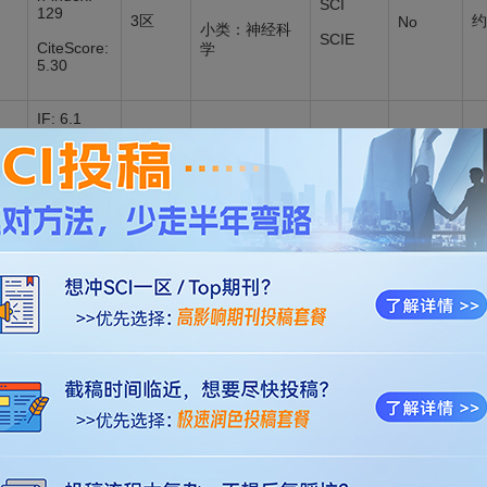
SCI
129
3区
约
No
小类：神经科
SCIE
CiteScore:
学
5.30
IF: 6.1
h-index:
大类：医学
68
2区
SCIE
No
小类：肿瘤学
CiteScore:
11.80
IF: 2
大类：医学
h-index:
28
4区
容
SCIE
No
小类：胃肠肝
CiteScore:
病学
1.90
IF: 0
大类：
h-index: 0
未录
无
容
No