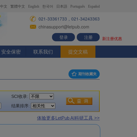
中文
繁體中文
English
한국어
日本語
Português
Español
021-33361733，021-34243363
chinasupport@letpub.com
登录
注册
新注册优惠
安全保密
联系我们
提交文稿
期刊收藏夹
SCI收录:
结果排序:
体验更多LetPub AI科研工具 >>