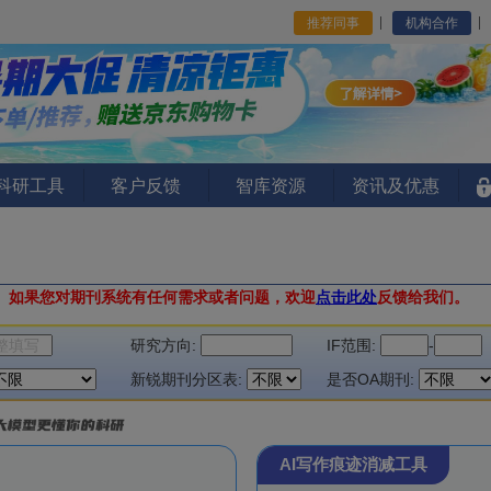
推荐同事
机构合作
I科研工具
客户反馈
智库资源
资讯及优惠
。
如果您对期刊系统有任何需求或者问题，欢迎
点击此处
反馈给我们。
研究方向:
IF范围:
-
新锐期刊分区表:
是否OA期刊:
AI写作痕迹消减工具