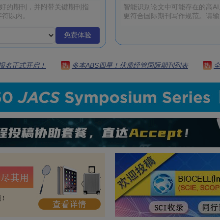
免费体验
 | 报名正式开启！
多本ABS四星！优质经管国际期刊列表
热
热