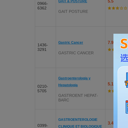
5.5
GAIT & POSTURE
0966-
6362
GAIT POSTURE
7.9
Gastric Cancer
1436-
3291
GASTRIC CANCER
Gastroenterologia y
5.1
Hepatologia
0210-
5705
GASTROENT HEPAT-
BARC
GASTROENTEROLOGIE
3.4
0399-
CLINIQUE ET BIOLOGIQUE