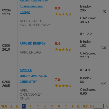
Applied Catalysis B-
h-index:
Environment and
8.9
0926-
205
1区
Energy
3373
CiteScore:
APPL CATAL B-
38.60
ENVIRON ENERGY
IF: 12.2
h-index:
8.4
APPLIED ENERGY
0306-
162
1区
2619
APPL ENERG
CiteScore:
22.10
IF: 4.3
APPLIED
ORGANOMETALLIC
h-index:
7.0
0268-
66
CHEMISTRY
4区
2605
CiteScore:
APPL
6.60
ORGANOMET
CHEM
首页
上一页
1
2
3
4
5
6
7
下一页
尾页
(到
/7