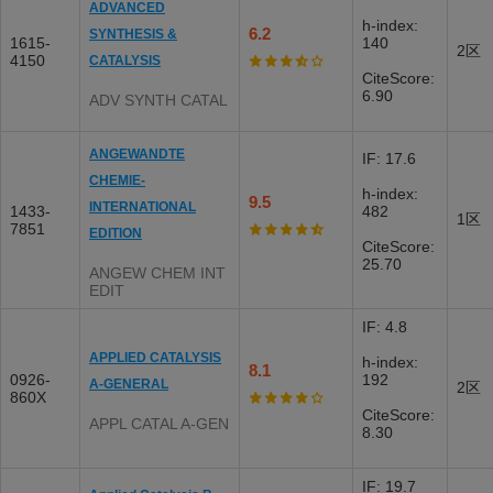
ADVANCED
h-index:
6.2
SYNTHESIS &
1615-
140
2区
4150
CATALYSIS
CiteScore:
6.90
ADV SYNTH CATAL
ANGEWANDTE
IF: 17.6
CHEMIE-
h-index:
9.5
INTERNATIONAL
1433-
482
1区
7851
EDITION
CiteScore:
25.70
ANGEW CHEM INT
EDIT
IF: 4.8
APPLIED CATALYSIS
h-index:
8.1
0926-
192
A-GENERAL
2区
860X
CiteScore:
APPL CATAL A-GEN
8.30
IF: 19.7