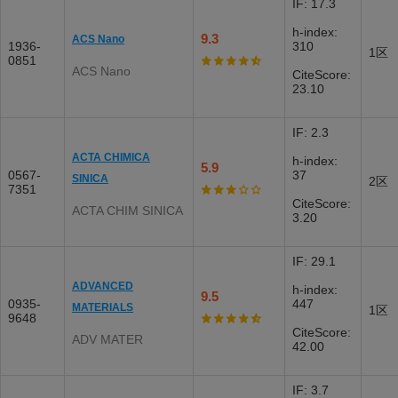
IF: 17.3
h-index:
9.3
ACS Nano
1936-
310
1区
0851
ACS Nano
CiteScore:
23.10
IF: 2.3
ACTA CHIMICA
h-index:
5.9
0567-
37
SINICA
2区
7351
CiteScore:
ACTA CHIM SINICA
3.20
IF: 29.1
ADVANCED
h-index:
9.5
0935-
447
MATERIALS
1区
9648
CiteScore:
ADV MATER
42.00
IF: 3.7