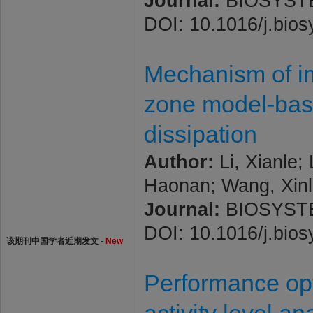
Journal:
BIOSYSTEM
DOI: 10.1016/j.bio
Mechanism of im
zone model-base
dissipation
Author:
Li, Xianle;
Haonan; Wang, Xinl
Journal:
BIOSYSTEM
DOI: 10.1016/j.bio
该期刊中国学者近期发文 -
New
Performance opt