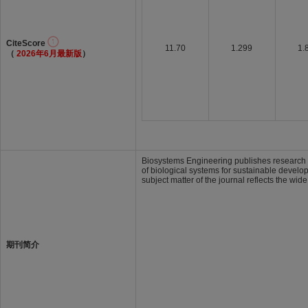
CiteScore
11.70
1.299
1.
（
2026年6月最新版
）
Biosystems Engineering publishes research i
of biological systems for sustainable develo
subject matter of the journal reflects the wid
期刊简介