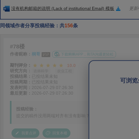
没有机构邮箱的说明 (Lack of institutional Email) 模板
更新中
同领域作者分享投稿经验：共
156
条
#78楼
作者昵称：
桐哥
下载蝌蝌APP，和TA沟通更轻松
期刊评分：
10.0
研究方向：
农林科学
农业工程
投稿结果：
已投结果未知
可浏览
投稿周期：
已投结果未知
发表时间：
2026-07-29 07:26:30
最后更新：
2026-07-29 07:26:30
投稿经验：
提交的稿件没用两端对齐有没有影响？
我要点评
回复本楼