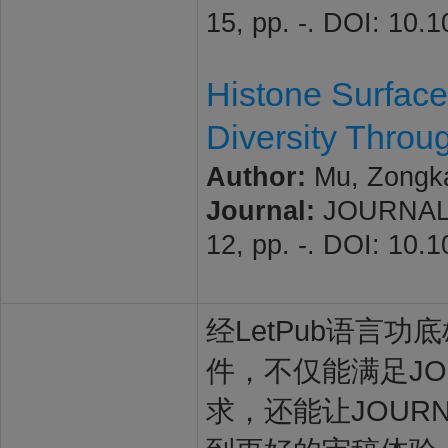
15, pp. -. DOI: 10.
Histone Surfac
Diversity Thro
Author:
Mu, Zongka
Journal:
JOURNAL 
12, pp. -. DOI: 10.
经LetPub语言功底雄
件，不仅能满足JOUR
求，还能让JOURNA