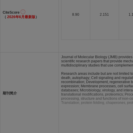
CiteScore
8.90
2.151
1.
（
2026年6月最新版
）
Journal of Molecular Biology (JMB) provides 
scientific research papers that provide mecha
multidisciplinary studies that use compleme
Research areas include but are not limited to:
death, autophagy; Cell signaling and regulat
recombination; Development, regenerative bio
expression; Membrane processes, cell surface
databases; Microbiology, virology, and intera
期刊简介
translational modifications, proteomics; Pr
processing, structure and functions of non-cod
Translation, protein folding, chaperones, pro