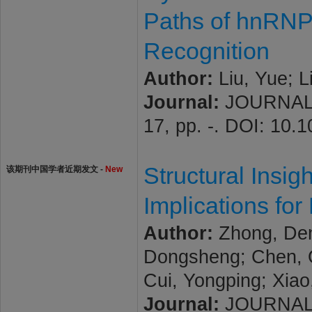
Paths of hnRNP
Recognition
Author:
Liu, Yue; L
Journal:
JOURNAL 
17, pp. -. DOI: 10.
Structural Insig
该期刊中国学者近期发文 -
New
Implications fo
Author:
Zhong, Den
Dongsheng; Chen, Qi
Cui, Yongping; Xiao
Journal:
JOURNAL 