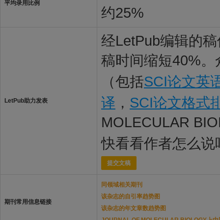
平均录用比例
约25%
经LetPub编辑
稿时间缩短40%。
（包括
SCI论文英
译
，
SCI论文格式
LetPub助力发表
MOLECULAR B
快看看作者怎么说
提交文稿
同领域相关期刊
该杂志的自引率趋势图
期刊常用信息链接
该杂志的年文章数趋势图