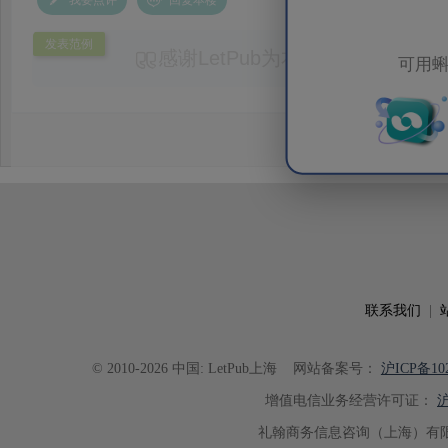
我要点评
回复本楼
发表范例
感谢LetPub为本论文提供专业
可用蝌
务。编辑结合论文中全光谱响应S
效应及界面电荷传输等研究内容，
论述逻辑进行了系统梳理，使研究
析及机理讨论之间的关系更加清晰
出的呈现。同时，编辑对英文语法
语言规范进行了细致修改，有效提
可读性。整个服务过程中沟通及时
具有针对性，为论文顺利投稿并发表于 Ad
了重要帮助。
联系我们
|
© 2010-2026 中国: LetPub上海
网站备案号：
沪ICP备102
增值电信业务经营许可证：
沪
礼翰商务信息咨询（上海）有限