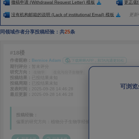
撤稿申请 (Withdrawal Request Letter) 模板
更正/勘误
没有机构邮箱的说明 (Lack of institutional Email) 模板
更新中
同领域作者分享投稿经验：共
25
条
#18楼
作者昵称：
Bernice Adam
下载蝌蝌APP，和TA沟通更轻松
期刊评分：
暂未评分
研究方向：
生物学
生化与分子生物学
投稿结果：
已投结果未知
投稿周期：
已投结果未知
可浏览
发表时间：
2025-09-28 14:46:28
最后更新：
2025-09-28 14:46:28
投稿经验：
偏重的研究方向：植物分子生物学经验分享：submit.....20天