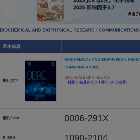
BIOCHEMICAL AND BIOPHYSICAL RESEARCH COMMUNICATI
基本信息
BIOCHEMICAL AND BIOPHYSICAL RESE
COMMUNICATIONS
BIOCHEM BIOPH RES CO
期刊名字
（此期刊被最新的JCR期刊SCIE收录）
0006-291X
期刊ISSN
1090-2104
E-ISSN