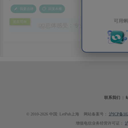
我要点评
回复本楼
可用蝌
发表范例
总体感受：专业、迅速、认真负
时，
润色
语言表述准确地道，能够
细将每处问题语句和存疑点标注出
存疑的地方也及时给我发邮件讨论
稿3次，文章完美
润色
。 第二，中
地为文章接收后，修改发票信息及
助，认真负责，高效迅速。 现将好
章顺利、快速！
联系我们
|
© 2010-2026 中国: LetPub上海
网站备案号：
沪ICP备102
增值电信业务经营许可证：
沪