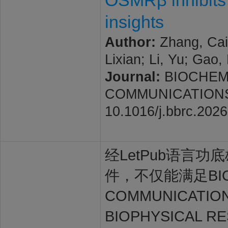
OSMRβ inhibits 
insights
Author:
Zhang, Cail
Lixian; Li, Yu; Gao,
Journal:
BIOCHEM
COMMUNICATIONS. 20
10.1016/j.bbrc.202
经LetPub语言功底雄
件，不仅能满足BIOCH
COMMUNICATI
BIOPHYSICAL