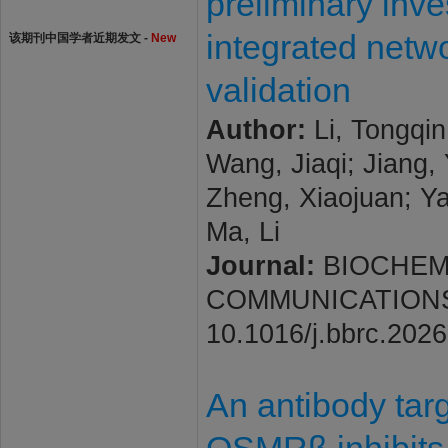
preliminary inv
integrated netw
该期刊中国学者近期发文 -
New
validation
Author:
Li, Tongqin
Wang, Jiaqi; Jiang,
Zheng, Xiaojuan; Ya
Ma, Li
Journal:
BIOCHEM
COMMUNICATIONS. 20
10.1016/j.bbrc.202
An antibody targ