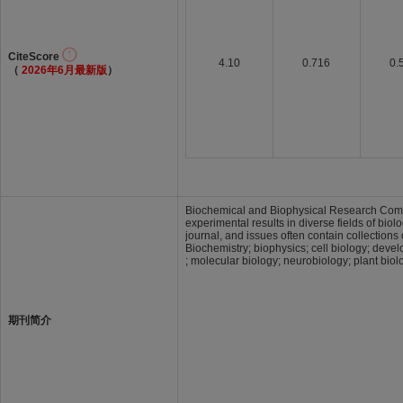
CiteScore
4.10
0.716
0.
（
2026年6月最新版
）
Biochemical and Biophysical Research Communi
experimental results in diverse fields of bi
journal, and issues often contain collection
Biochemistry; biophysics; cell biology; dev
; molecular biology; neurobiology; plant bio
期刊简介