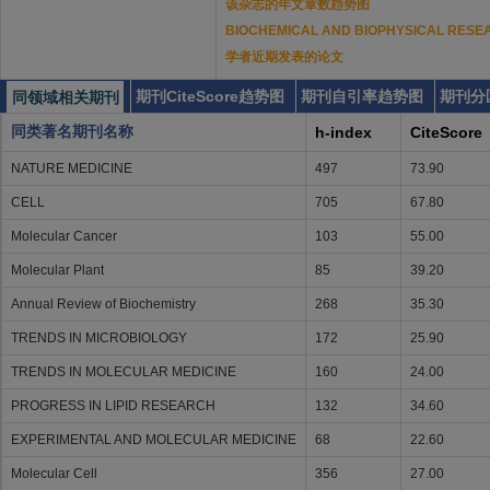
该杂志的年文章数趋势图
BIOCHEMICAL AND BIOPHYSICAL RE
学者近期发表的论文
期刊CiteScore趋势图
期刊自引率趋势图
期刊分
同领域相关期刊
同类著名期刊名称
h-index
CiteScore
NATURE MEDICINE
497
73.90
CELL
705
67.80
Molecular Cancer
103
55.00
Molecular Plant
85
39.20
Annual Review of Biochemistry
268
35.30
TRENDS IN MICROBIOLOGY
172
25.90
TRENDS IN MOLECULAR MEDICINE
160
24.00
PROGRESS IN LIPID RESEARCH
132
34.60
EXPERIMENTAL AND MOLECULAR MEDICINE
68
22.60
Molecular Cell
356
27.00