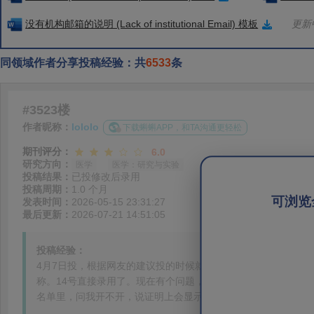
没有机构邮箱的说明 (Lack of institutional Email) 模板
更新中
同领域作者分享投稿经验：共
6533
条
#3523楼
作者昵称：
lololo
下载蝌蝌APP，和TA沟通更轻松
期刊评分：
6.0
研究方向：
医学
医学：研究与实验
投稿结果：
已投修改后录用
投稿周期：
1.0 个月
可浏览
发表时间：
2026-05-15 23:31:27
最后更新：
2026-07-21 14:51:05
投稿经验：
4月7日投，根据网友的建议投的时候就把三次重复WB都上传
称。14号直接录用了。现在有个问题，中科院和新锐分区都没
名单里，问我开不开，说证明上会显示，无语了，网上查了一下