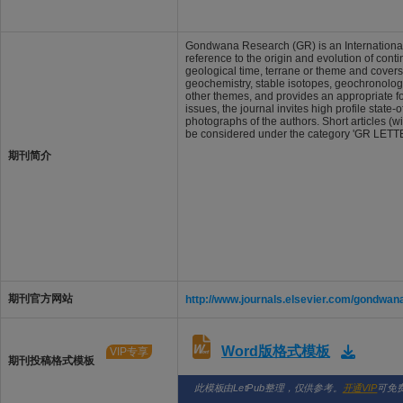
Gondwana Research (GR) is an International Jo
reference to the origin and evolution of conti
geological time, terrane or theme and covers
geochemistry, stable isotopes, geochronolo
other themes, and provides an appropriate foru
issues, the journal invites high profile state
photographs of the authors. Short articles (wi
be considered under the category 'GR LETT
期刊简介
期刊官方网站
http://www.journals.elsevier.com/gondwan
Word版格式模板
VIP专享
期刊投稿格式模板
此模板由LetPub整理，仅供参考。
开通VIP
可免