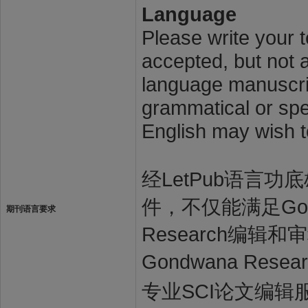
Language
Please write your t
accepted, but not a
language manuscrip
grammatical or spel
English may wish t
经LetPub语言功底雄
件，不仅能满足Gond
期刊语言要求
Research编
Gondwana Re
专业SCI论文编辑