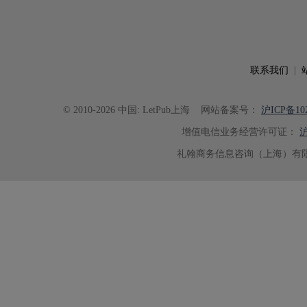
可读性。整个服务过程中沟通及时
具有针对性，为论文顺利投稿并发表于 Ad
了重要帮助。
联系我们
|
© 2010-2026 中国: LetPub上海
网站备案号：
沪ICP备102
增值电信业务经营许可证：
沪
礼翰商务信息咨询（上海）有限