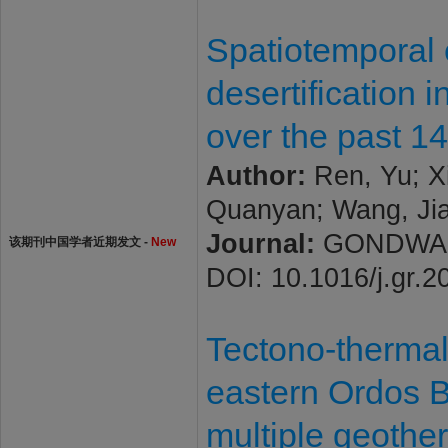
Spatiotemporal 
desertification 
over the past 1
Author:
Ren, Yu; Xi
Quanyan; Wang, Ji
Journal:
GONDWANA 
该期刊中国学者近期发文 -
New
DOI: 10.1016/j.gr.2
Tectono-thermal 
eastern Ordos B
multiple geoth