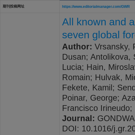
期刊投稿网址
https://www.editorialmanager.com/GWR
All known and a
seven global for
Author:
Vrsansky, P
Dusan; Antolikova, 
Lucia; Hain, Mirosl
Romain; Hulvak, Mic
Fekete, Kamil; Send
Poinar, George; Aza
Francisco Irineudo
Journal:
GONDWANA 
DOI: 10.1016/j.gr.2