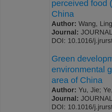
perceived food (
China
Author:
Wang, Ling-
Journal:
JOURNAL O
DOI: 10.1016/j.jrur
Green developme
environmental g
area of China
Author:
Yu, Jie; Ye
Journal:
JOURNAL O
DOI: 10.1016/j.jrur