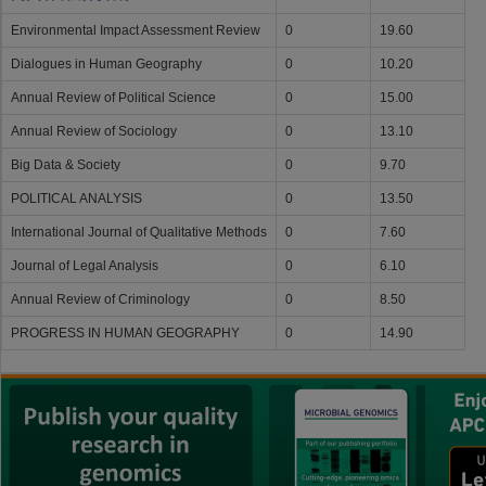
Environmental Impact Assessment Review
0
19.60
Dialogues in Human Geography
0
10.20
Annual Review of Political Science
0
15.00
Annual Review of Sociology
0
13.10
Big Data & Society
0
9.70
POLITICAL ANALYSIS
0
13.50
International Journal of Qualitative Methods
0
7.60
Journal of Legal Analysis
0
6.10
Annual Review of Criminology
0
8.50
PROGRESS IN HUMAN GEOGRAPHY
0
14.90