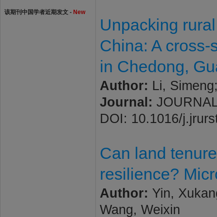
该期刊中国学者近期发文 -
New
Unpacking rural 
China: A cross-
in Chedong, G
Author:
Li, Simeng
Journal:
JOURNAL O
DOI: 10.1016/j.jrur
Can land tenure
resilience? Micr
Author:
Yin, Xukan
Wang, Weixin