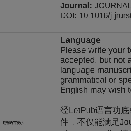
Journal:
JOURNAL O
DOI: 10.1016/j.jrur
Language
Please write your t
accepted, but not a
language manuscrip
grammatical or spel
English may wish t
经LetPub语言功底雄
件，不仅能满足Journa
期刊语言要求