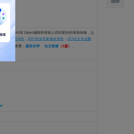
顶部
ce
语言要求，还能让SAGE Open编辑和审稿人得到更好的审稿体验，让
CI论文英语润色
，
同行资深专家修改润色
，
SCI论文专业翻
发表范例可查看：
服务好评
论文致谢
（1篇）
。
ew