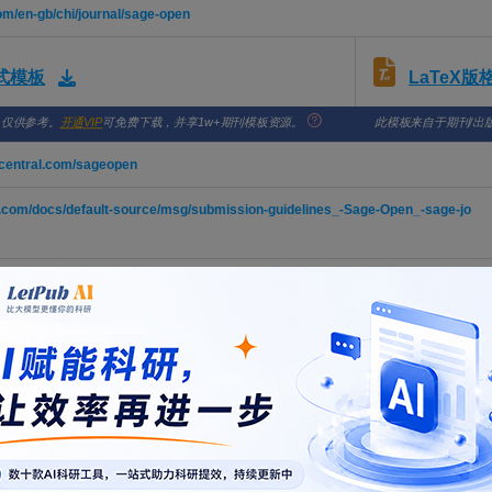
om/en-gb/chi/journal/sage-open
LaTeX
格式模板
，仅供参考。
开通VIP
可免费下载，并享1w+期刊模板资源。
此模板来自于期刊/出
tcentral.com/sageopen
.com/docs/default-source/msg/submission-guidelines_-Sage-Open_-sage-jo
raduate Engineering Education Through Artificial Intelligence Integrat
Shufan; Zhou, Xiangbing; Bhattacharyya, Ena; Zhou, Qingwei
6; Vol. 16, Issue 2, pp. -. DOI: 10.1177/21582440261454397
 of Entrepreneurial Competencies and Proactive Sales Orientation on 
onships: A Study Across Malaysian Ethnic Entrepreneurs
ianarivo Andriandafiarisoa Ralison; Haider, Syed Arslan; Idrees, Hisham; Tsimisaraka, Raym
6; Vol. 16, Issue 2, pp. -. DOI: 10.1177/21582440261454451
ting Supervision and Corporate Demand Uncertainty
g, Fan
6; Vol. 16, Issue 2, pp. -. DOI: 10.1177/21582440261423747