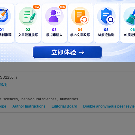
and SciBERT Model for Topic Analysis: A Case Study of Network Scien
 Lu, Mingtao; Wang, Wanru; Huang, Xiaoling
6; Vol. 16, Issue 2, pp. -. DOI: 10.1177/21582440261426946
厚的美籍native English speaker精心编辑的稿件，不仅能满足SAGE Open的
E Open编辑和审稿人充分理解和公正评估。LetPub的专业SCI论文编辑服务（包括
S
，
专业学术制图
等）帮助作者准备稿件，已助力全球15万+作者顺利发表论文。部分
SD2250; ）
说明
ial sciences、behavioural sciences、humanities
cope
Author Instructions
Editorial Board
Double anonymous peer revi