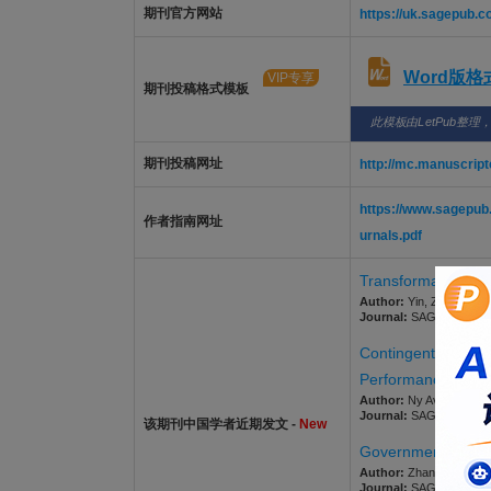
期刊官方网站
https://uk.sagepub.c
Word版
VIP专享
期刊投稿格式模板
此模板由LetPub整理
期刊投稿网址
http://mc.manuscrip
https://www.sagepub
作者指南网址
urnals.pdf
Transformation of G
Author:
Yin, Zhen; Li, 
Journal:
SAGE OPEN. 202
Contingent Impacts
Performance Relati
Author:
Ny Avotra, Andr
Journal:
SAGE OPEN. 202
该期刊中国学者近期发文 -
New
Government Accoun
Author:
Zhang, Lin; Yon
Journal:
SAGE OPEN. 202