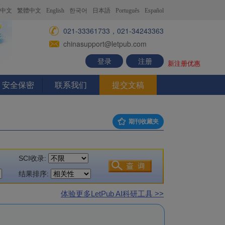
中文
繁體中文
English
한국어
日本語
Português
Español
021-33361733，021-34243363
chinasupport@letpub.com
登录
注册
新注册优惠
安全保密
联系我们
提交文稿
期刊收藏夹
SCI收录:
结果排序:
体验更多LetPub AI科研工具 >>