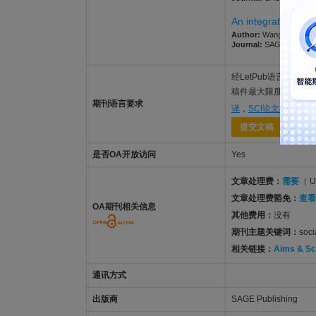
An integrated LDA 
Author:
Wang, Jianping;
Journal:
SAGE OPEN. 202
经LetPub语言功底雄
稿件最大限度地被SAG
期刊语言要求
译
，
SCI论文格式排版
提交文稿
是否OA开放访问
Yes
文章处理费：
需要
（ U
文章处理费豁免：
查看
OA期刊相关信息
其他费用：
没有
期刊主题关键词：
soc
相关链接：
Aims & S
通讯方式
出版商
SAGE Publishing