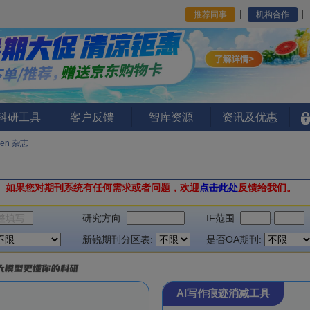
推荐同事
机构合作
I科研工具
客户反馈
智库资源
资讯及优惠
pen 杂志
。
如果您对期刊系统有任何需求或者问题，欢迎
点击此处
反馈给我们。
研究方向:
IF范围:
-
新锐期刊分区表:
是否OA期刊:
AI写作痕迹消减工具