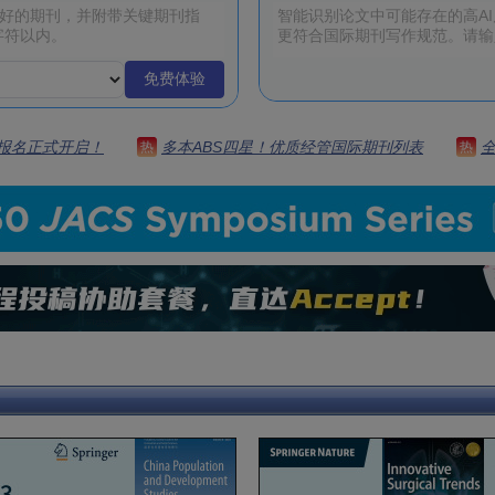
免费体验
 | 报名正式开启！
多本ABS四星！优质经管国际期刊列表
热
热