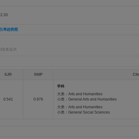
.33
引率趋势图
r]收集提供
SJR
SNIP
Ci
学科
大类：Arts and Humanities
0.541
0.976
小类：General Arts and Humanities
大类：Arts and Humanities
小类：General Social Sciences