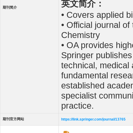
英文简介：
期刊简介
• Covers applied bi
• Official journal o
Chemistry
• OA provides highe
Springer publishes
technical, medical 
fundamental resear
established academ
specialist communi
practice.
期刊官方网站
https://link.springer.com/journal/13765