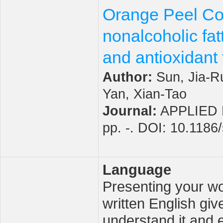
Orange Peel Co
nonalcoholic fat
and antioxidant 
Author:
Sun, Jia-Ru
Yan, Xian-Tao
Journal:
APPLIED B
pp. -. DOI: 10.118
Language
Presenting your wor
written English giv
understand it and e