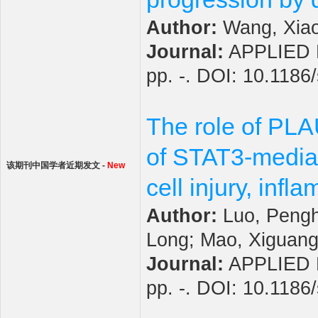
Author:
Wang, Xiao
Journal:
APPLIED B
pp. -. DOI: 10.118
The role of PLA
of STAT3-media
该期刊中国学者近期发文 -
New
cell injury, inf
Author:
Luo, Penghu
Long; Mao, Xiguang
Journal:
APPLIED B
pp. -. DOI: 10.118