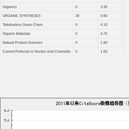
Organics
0
3.30
ORGANIC SYNTHESES
36
0.90
Tetrahedron Green Chem
0
4.10
Organic Materials
0
4.70
Natural Product Sciences
0
1.80
Current Protocols in Nucleic Acid Chemistry
0
1.60