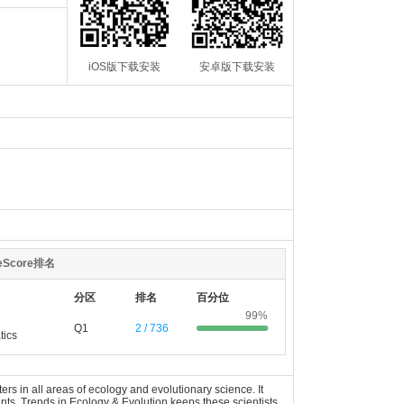
iOS版下载安装
安卓版下载安装
teScore排名
分区
排名
百分位
99%
Q1
2 / 736
tics
s in all areas of ecology and evolutionary science. It
ents. Trends in Ecology & Evolution keeps these scientists