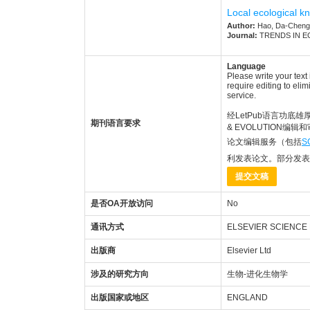
Local ecological k
Author:
Hao, Da-Cheng; 
Journal:
TRENDS IN ECOL
Language
Please write your text
require editing to eli
service.
经LetPub语言功底雄厚的
期刊语言要求
& EVOLUTION编
论文编辑服务（包括
S
利发表论文。部分发表
提交文稿
是否OA开放访问
No
通讯方式
ELSEVIER SCIENCE
出版商
Elsevier Ltd
涉及的研究方向
生物-进化生物学
出版国家或地区
ENGLAND