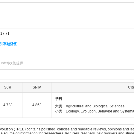
7.71
引率趋势图
unter]收集提供
SJR
SNIP
Ci
学科
4.728
4.863
大类：Agricultural and Biological Sciences
小类：Ecology, Evolution, Behavior and Systema
olution (TREE) contains polished, concise and readable reviews, opinions and letter
e source of information for researchers, lecturers, teachers, field workers and stud