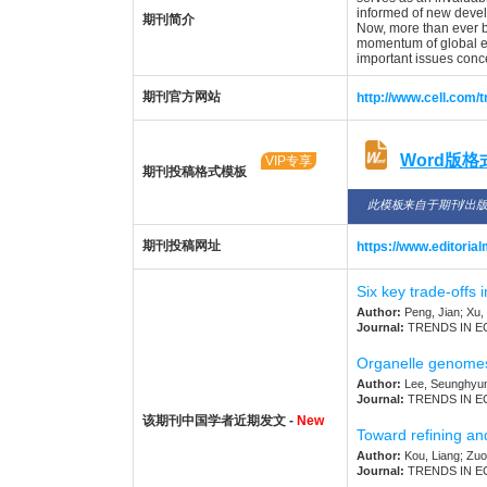
informed of new develo
期刊简介
Now, more than ever bef
momentum of global en
important issues conc
期刊官方网站
http://www.cell.com/
Word版
VIP专享
期刊投稿格式模板
此模板来自于期刊/出
期刊投稿网址
https://www.editori
Six key trade-offs 
Author:
Peng, Jian; Xu,
Journal:
TRENDS IN ECOL
Organelle genomes 
Author:
Lee, Seunghyun;
Journal:
TRENDS IN ECOL
该期刊中国学者近期发文 -
New
Toward refining an
Author:
Kou, Liang; Zuo
Journal:
TRENDS IN ECOL