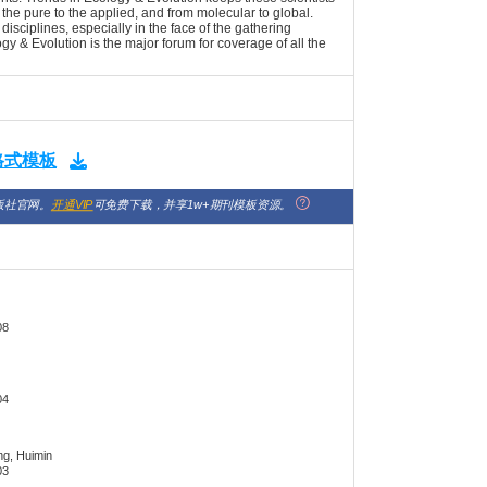
the pure to the applied, and from molecular to global.
disciplines, especially in the face of the gathering
 & Evolution is the major forum for coverage of all the
版格式模板
版社官网。
开通VIP
可免费下载，并享1w+期刊模板资源。
08
04
ng, Huimin
03