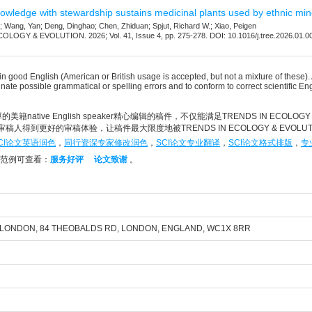
nowledge with stewardship sustains medicinal plants used by ethnic mino
Wang, Yan; Deng, Dinghao; Chen, Zhiduan; Spjut, Richard W.; Xiao, Peigen
OGY & EVOLUTION. 2026; Vol. 41, Issue 4, pp. 275-278. DOI: 10.1016/j.tree.2026.01.0
 in good English (American or British usage is accepted, but not a mixture of these
minate possible grammatical or spelling errors and to conform to correct scientific 
美籍native English speaker精心编辑的稿件，不仅能满足TRENDS IN ECOLOGY
辑和审稿人得到更好的审稿体验，让稿件最大限度地被TRENDS IN ECOLOGY & EVOL
CI论文英语润色
，
同行资深专家修改润色
，
SCI论文专业翻译
，
SCI论文格式排版
，
专
范例可查看：
服务好评
论文致谢
。
 LONDON, 84 THEOBALDS RD, LONDON, ENGLAND, WC1X 8RR