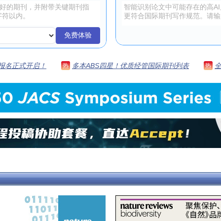
免费体验
 | 报名正式开启！
多本ABS四星！优质经管国际期刊列表
热
热