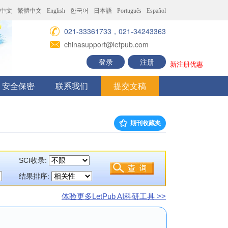
中文
繁體中文
English
한국어
日本語
Português
Español
021-33361733，021-34243363
chinasupport@letpub.com
登录
注册
新注册优惠
安全保密
联系我们
提交文稿
期刊收藏夹
SCI收录:
结果排序:
体验更多LetPub AI科研工具 >>