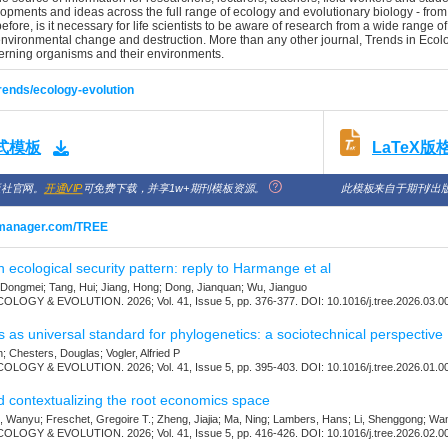
pments and ideas across the full range of ecology and evolutionary biology - from 
ore, is it necessary for life scientists to be aware of research from a wide range of 
vironmental change and destruction. More than any other journal, Trends in Ecology
erning organisms and their environments.
trends/ecology-evolution
LaTeX
格式模板
版社官网。
开通VIP
可免费下载，并享1w+期刊模板资源。
此模板来自于期刊/出
almanager.com/TREE
in ecological security pattern: reply to Harmange et al
 Dongmei; Tang, Hui; Jiang, Hong; Dong, Jianquan; Wu, Jianguo
OGY & EVOLUTION. 2026; Vol. 41, Issue 5, pp. 376-377. DOI: 10.1016/j.tree.2026.03.0
as universal standard for phylogenetics: a sociotechnical perspective
 Chesters, Douglas; Vogler, Alfried P
OGY & EVOLUTION. 2026; Vol. 41, Issue 5, pp. 395-403. DOI: 10.1016/j.tree.2026.01.0
d contextualizing the root economics space
, Wanyu; Freschet, Gregoire T.; Zheng, Jiajia; Ma, Ning; Lambers, Hans; Li, Shenggong; Wa
OGY & EVOLUTION. 2026; Vol. 41, Issue 5, pp. 416-426. DOI: 10.1016/j.tree.2026.02.0