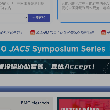
免费体验
 | 报名正式开启！
多本ABS四星！优质经管国际期刊列表
热
热