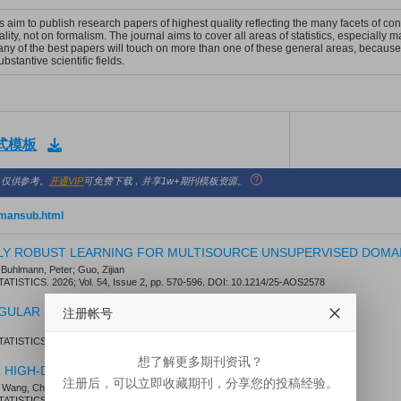
cs aim to publish research papers of highest quality reflecting the many facets of c
ity, not on formalism. The journal aims to cover all areas of statistics, especially m
many of the best papers will touch on more than one of these general areas, because t
stantive scientific fields.
格式模板
，仅供参考。
开通VIP
可免费下载，并享1w+期刊模板资源。
s/mansub.html
LY ROBUST LEARNING FOR MULTISOURCE UNSUPERVISED DOMA
uhlmann, Peter; Guo, Zijian
ISTICS. 2026; Vol. 54, Issue 2, pp. 570-596. DOI: 10.1214/25-AOS2578
注册帐号
INGULAR SUBSPACES UNDER RANDOM PERTURBATIONS
ISTICS. 2026; Vol. 54, Issue 2, pp. 667-691. DOI: 10.1214/25-AOS2582
想了解更多期刊资讯？
 HIGH-DIMENSIONAL COINTEGRATION
注册后，可以立即收藏期刊，分享您的投稿经验。
; Wang, Chen
ISTICS. 2026; Vol. 54, Issue 2, pp. 597-620. DOI: 10.1214/25-AOS2579