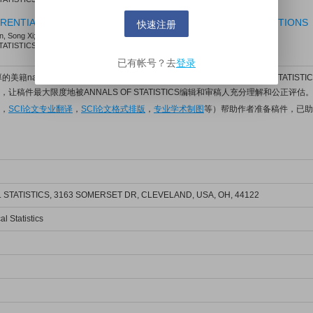
快速注册
ERENTIALLY PRIVATE LEARNING FOR GENERAL LOSS FUNCTIONS
n, Song Xi; Qiu, Yumou
ISTICS. 2026; Vol. 54, Issue 2, pp. 692-717. DOI: 10.1214/25-AOS2583
已有帐号？去
登录
美籍native English speaker精心编辑的稿件，不仅能满足ANNALS OF STATIS
让稿件最大限度地被ANNALS OF STATISTICS编辑和审稿人充分理解和公正评估。
，
SCI论文专业翻译
，
SCI论文格式排版
，
专业学术制图
等）帮助作者准备稿件，已助
 STATISTICS, 3163 SOMERSET DR, CLEVELAND, USA, OH, 44122
al Statistics