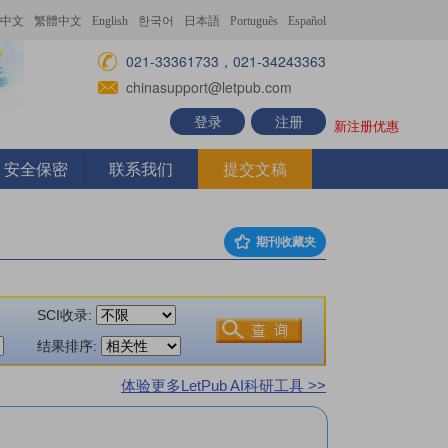
中文
繁體中文
English
한국어
日本語
Português
Español
021-33361733，021-34243363
chinasupport@letpub.com
登录
注册
新注册优惠
安全保密
联系我们
提交文稿
期刊收藏夹
SCI收录:
结果排序:
体验更多LetPub AI科研工具 >>