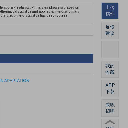
上传
ontemporary statistics. Primary emphasis is placed on
athematical statistics and applied & interdisciplinary
稿件
he discipline of statistics has deep roots in
反馈
建议
我的
收藏
IN ADAPTATION
APP
下载
兼职
招聘