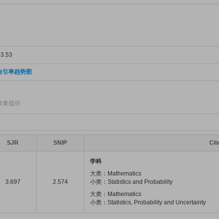
.53
自引率趋势图
收集提供
SJR
SNIP
Ci
学科
大类：Mathematics
3.697
2.574
小类：Statistics and Probability
大类：Mathematics
小类：Statistics, Probability and Uncertainty