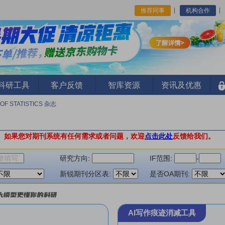
推荐同事
机构合作
I科研工具
客户反馈
智库资源
资讯及优惠
OF STATISTICS 杂志
。
如果您对期刊系统有任何需求或者问题，欢迎
点击此处
反馈给我们。
研究方向:
IF范围:
-
新锐期刊分区表:
是否OA期刊:
AI写作痕迹消减工具