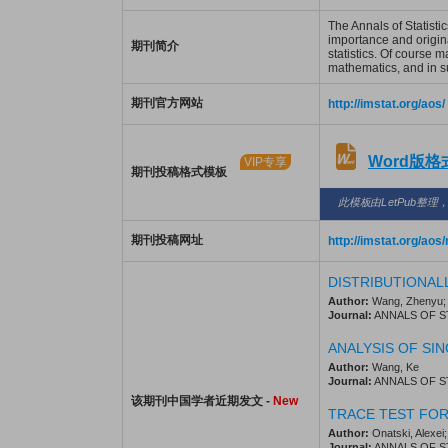
The Annals of Statisti
importance and original
期刊简介
statistics. Of course 
mathematics, and in sub
期刊官方网站
http://imstat.org/aos/
Word版
VIP专享
期刊投稿格式模板
此模板由LetPub整理
期刊投稿网址
http://imstat.org/ao
DISTRIBUTIONAL
Author:
Wang, Zhenyu; B
Journal:
ANNALS OF STAT
ANALYSIS OF S
Author:
Wang, Ke
Journal:
ANNALS OF STAT
该期刊中国学者近期发文 -
New
TRACE TEST FOR
Author:
Onatski, Alexei
Journal:
ANNALS OF STAT