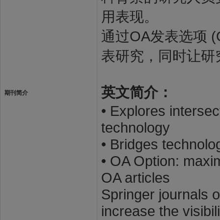
用表现。
通过OA发表选项 (
表研究，同时让研
英文简介：
期刊简介
• Explores interse
technology
• Bridges technol
• OA Option: maxim
OA articles
Springer journals o
increase the visibi