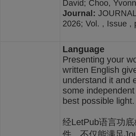
David; Choo, Yvonn
Journal:
JOURNAL
2026; Vol. , Issue 
Language
Presenting your wor
written English giv
understand it and e
some independent s
best possible light.
经LetPub语言功底雄
件，不仅能满足Journal