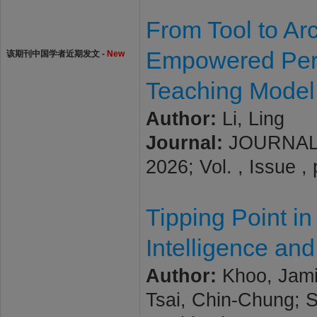
From Tool to Arc
Empowered Perce
该期刊中国学者近期发文 -
New
Teaching Model 
Author:
Li, Ling
Journal:
JOURNAL
2026; Vol. , Issue 
Tipping Point in
Intelligence an
Author:
Khoo, Jamie
Tsai, Chin-Chung; 