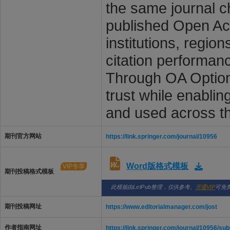
the same journal c
published Open Ac
institutions, regio
citation performan
Through OA Option,
trust while enabli
and used across t
期刊官方网站
https://link.springer.com/journal/10956
Word版格式模板
VIP专享
期刊投稿格式模板
此模板由LetPub整理，仅供参考。
开通VIP
可免
期刊投稿网址
https://www.editorialmanager.com/jost
作者指南网址
https://link.springer.com/journal/10956/su