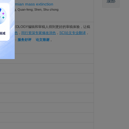
顶部
e end-Permian mass extinction
, Hua; Zheng, Quan-feng; Shen, Shu-zhong
语言要求，还能让GEOLOGY编辑和审稿人得到更好的审稿体验，让稿
I论文英语润色
，
同行资深专家修改润色
，
SCI论文专业翻译
，
范例可查看：
服务好评
论文致谢
。