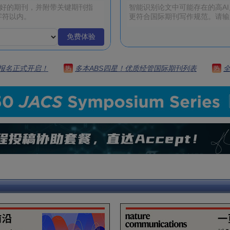
免费体验
 | 报名正式开启！
多本ABS四星！优质经管国际期刊列表
热
热