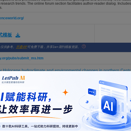
c research trends. The online forum section facilitates author-reader dialog. Includes
s.
ienceworld.org/
格式模板
，仅供参考。
开通VIP
可免费下载，并享1w+期刊模板资源。
ty.org/pubs/submit_ms.htm
rly Holocene hydroclimate and environmental changes in northern Cent
; Zanchettin, Davide; Winter, Amos; Cheng, Hai; Rubino, Angelo; Vasquez, Osmin J.; Lachni
 Vol. 54, Issue 6, pp. 572-576. DOI: 10.1130/G54539.1
irrors record seismic slip on N-S normal faults in the Himalayan orogen
Chen, Jianye; Zhou, Yongsheng; Spiers, Christopher J
 Vol. 54, Issue 6, pp. 545-550. DOI: 10.1130/G54248.1
of supervolcanic magma revealed by titanium diffusion in plutonic K-fe
 Ji, Wei-Qiang; Zhang, Shao-Hua; Wu, Fu-Yuan
 Vol. 54, Issue 6, pp. 593-597. DOI: 10.1130/G54166.1