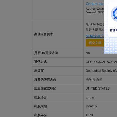
Cerium isotope evi
Author:
Zhang, Feifei; 
Journal:
GEOLOGY. 2026;
经LetPub语言功底雄
件最大限度地被GEOL
期刊语言要求
SCI论文格式排版
，
专
提交文稿
是否OA开放访问
No
通讯方式
GEOLOGICAL SOC AME
出版商
Geological Society of
涉及的研究方向
地学-地质学
出版国家或地区
UNITED STATES
出版语言
English
出版周期
Monthly
出版年份
1973