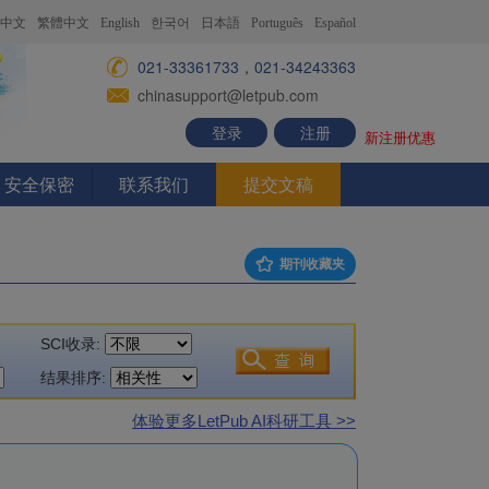
中文
繁體中文
English
한국어
日本語
Português
Español
021-33361733，021-34243363
chinasupport@letpub.com
登录
注册
新注册优惠
安全保密
联系我们
提交文稿
期刊收藏夹
SCI收录:
结果排序:
体验更多LetPub AI科研工具 >>