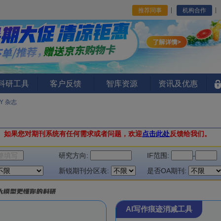
推荐同事
机构合作
I科研工具
客户反馈
智库资源
资讯及优惠
Y 杂志
。
如果您对期刊系统有任何需求或者问题，欢迎
点击此处
反馈给我们。
研究方向:
IF范围:
-
新锐期刊分区表:
是否OA期刊:
AI写作痕迹消减工具