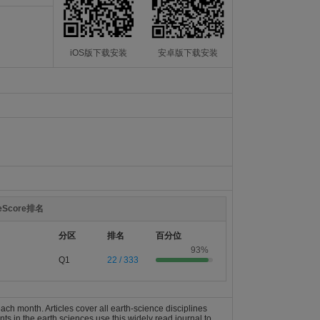
iOS版下载安装
安卓版下载安装
teScore排名
分区
排名
百分位
93%
Q1
22 / 333
ch month. Articles cover all earth-science disciplines
ts in the earth sciences use this widely read journal to