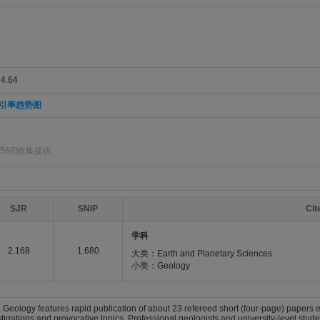
.64
引率趋势图
o568]收集提供
SJR
SNIP
Ci
学科
2.168
1.680
大类：Earth and Planetary Sciences
小类：Geology
Geology features rapid publication of about 23 refereed short (four-page) papers ea
igations and provocative topics. Professional geologists and university-level studen