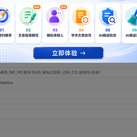
dence for rapid redox shifts in shallow marine environments across th
Chen, Sihui; Lin, Yi-Bo; Wei, Guang-Yi; Cao, Mengchun; Sheng, Kai; Wang, Wen-qian; Zhang
 Vol. 54, Issue 5, pp. 404-408. DOI: 10.1130/G54293.1
厚的美籍native English speaker精心编辑的稿件，不仅能满足GEOLOGY的
OGY编辑和审稿人充分理解和公正评估。LetPub的专业SCI论文编辑服务（包括
SC
业学术制图
等）帮助作者准备稿件，已助力全球15万+作者顺利发表论文。部分发表
R, INC, PO BOX 9140, BOULDER, USA, CO, 80301-9140
 America