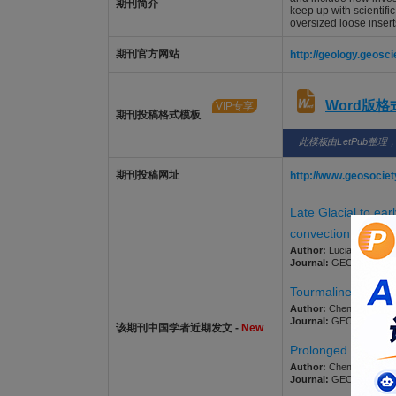
期刊简介
keep up with scientifi
oversized loose insert
期刊官方网站
http://geology.geosc
Word版
VIP专享
期刊投稿格式模板
此模板由LetPub整理
期刊投稿网址
http://www.geosocie
Late Glacial to ea
convection
Author:
Lucia, Giuseppe
Journal:
GEOLOGY. 2026;
Tourmaline fault m
Author:
Cheng, Lining; 
Journal:
GEOLOGY. 2026;
该期刊中国学者近期发文 -
New
Prolonged storage 
Author:
Chen, Hou-Bin;
Journal:
GEOLOGY. 2026;