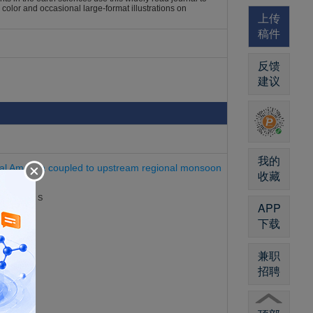
 color and occasional large-format illustrations on
上传
稿件
反馈
建议
我的
ral America coupled to upstream regional monsoon
收藏
et, Matthew S
APP
下载
兼职
招聘
ldspar