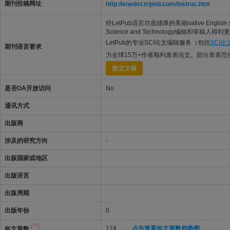
期刊投稿网址
http://enedst.tripod.com/instruc.htm
经LetPub语言功底雄厚的美籍native English 
Science and Technology编辑和审稿人
LetPub的专业SCI论文编辑服务（包括
SCI
期刊语言要求
力全球15万+作者顺利发表论文。部分发表范
提交文稿
是否OA开放访问
No
通讯方式
出版商
涉及的研究方向
-
出版国家或地区
出版语言
出版周期
出版年份
0
174
点击查看年文章数趋势图
年文章数