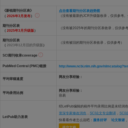
《新锐期刊分区表》
点击查看期刊分区表趋势图
（没有被最新的JCR升级版收录，仅供参考
（
2026年3月发布
）
期刊分区表
（没有被2025年的期刊分区表收录，仅供参
（
2025年3月升级版
）
期刊分区表
（没有被旧的期刊分区表收录，仅供参考）
（
2023年12月旧的升级版
）
SCI期刊收录coverage
PubMed Central (PMC)链接
http://www.ncbi.nlm.nih.gov/nlmcatalo
网友分享经验：
平均审稿速度
网友分享经验：
平均录用比例
容易
经LetPub编辑的稿件平均录用比例是未经润色
资深专家修改润色
，
SCI论文专业翻译
，
SC
LetPub助力发表
快看看作者怎么说吧：
服务好评
论文致谢
提交文稿