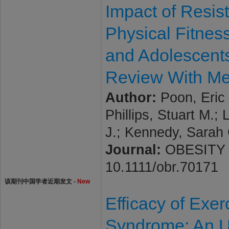
Impact of Resis
Physical Fitnes
and Adolescents
Review With Me
Author:
Poon, Eric 
Phillips, Stuart M.;
J.; Kennedy, Sarah 
Journal:
OBESITY RE
10.1111/obr.70171
该期刊中国学者近期发文 -
New
Efficacy of Exer
Syndrome: An U