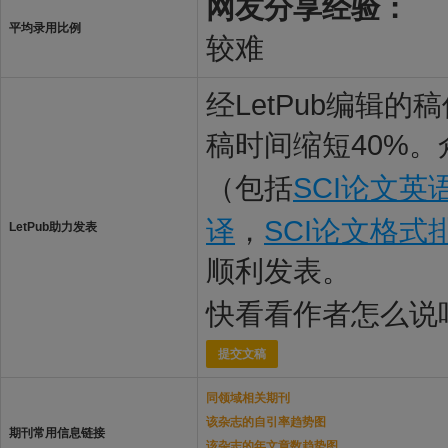
网友分享经验：
平均录用比例
较难
经LetPub编辑
稿时间缩短40%。
（包括
SCI论文英
译
，
SCI论文格式
LetPub助力发表
顺利发表。
快看看作者怎么说
提交文稿
同领域相关期刊
该杂志的自引率趋势图
期刊常用信息链接
该杂志的年文章数趋势图