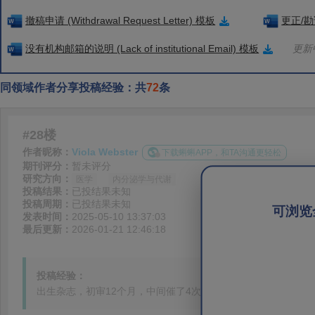
撤稿申请 (Withdrawal Request Letter) 模板
更正/勘误
没有机构邮箱的说明 (Lack of institutional Email) 模板
更新中
同领域作者分享投稿经验：共
72
条
#28楼
作者昵称：
Viola Webster
下载蝌蝌APP，和TA沟通更轻松
期刊评分：
暂未评分
研究方向：
医学
内分泌学与代谢
投稿结果：
已投结果未知
投稿周期：
已投结果未知
可浏览
发表时间：
2025-05-10 13:37:03
最后更新：
2026-01-21 12:46:18
投稿经验：
出生杂志，初审12个月，中间催了4次，全是官方回复，最后拒稿