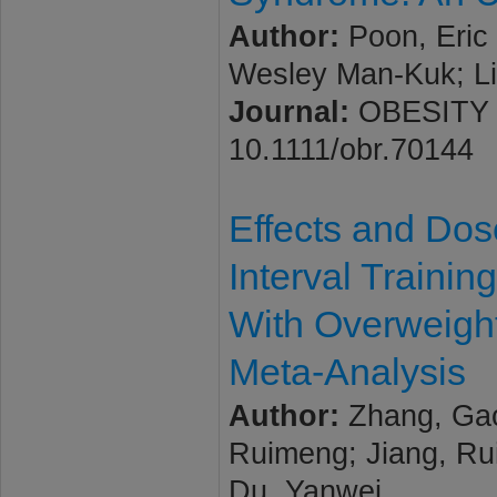
Author:
Poon, Eric
Wesley Man-Kuk; Lit
Journal:
OBESITY RE
10.1111/obr.70144
Effects and Dos
Interval Trainin
With Overweigh
Meta-Analysis
Author:
Zhang, Gao
Ruimeng; Jiang, Ruix
Du, Yanwei