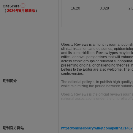
CiteScore
16.20
3.028
2.
（
2026年6月最新版
）
Obesity Reviews is a monthly journal publishi
clinical treatment and outcomes, epidemiology
and its comorbidities. Review types may inclu
critical or novel perspectives that will enha
across ethnic groups or relevant subpopulati
presenting original or challenging theories, 
Letters to the Editor are also welcome. The 
controversies.
期刊简介
The editorial policy is to publish high quali
while minimizing the period between submiss
Obesity Reviews is the official reviews journ
national associations under the umbrella of
期刊官方网站
https://onlinelibrary.wiley.com/journal/146