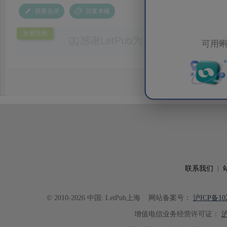
我要点评
回复本楼
发表范例
感谢LetPub为本论文提供专业
可用蝌
务。编辑结合论文中全光谱响应S
效应及界面电荷传输等研究内容，
论述逻辑进行了系统梳理，使研究
析及机理讨论之间的关系更加清晰
出的呈现。同时，编辑对英文语法
语言规范进行了细致修改，有效提
可读性。整个服务过程中沟通及时
具有针对性，为论文顺利投稿并发表于 Ad
了重要帮助。
联系我们
|
© 2010-2026 中国: LetPub上海
网站备案号：
沪ICP备102
增值电信业务经营许可证：
沪