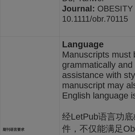
Journal:
OBESITY RE
10.1111/obr.70115
Language
Manuscripts must b
grammatically and l
assistance with st
manuscript may also
English language i
经LetPub语言功底雄
件，不仅能满足Obes
期刊语言要求