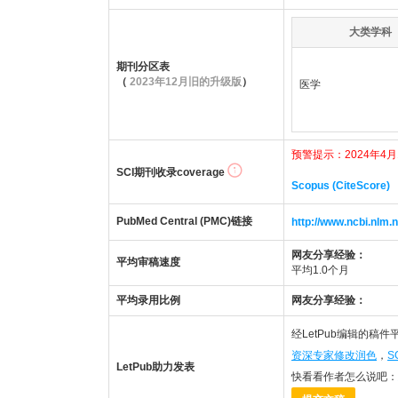
大类学科
期刊分区表
（
2023年12月旧的升级版
）
医学
预警提示：2024年4月1
SCI期刊收录coverage
Scopus (CiteScore)
PubMed Central (PMC)链接
http://www.ncbi.nl
网友分享经验：
平均审稿速度
平均1.0个月
平均录用比例
网友分享经验：
经LetPub编辑的稿
资深专家修改润色
，
S
LetPub助力发表
快看看作者怎么说吧：