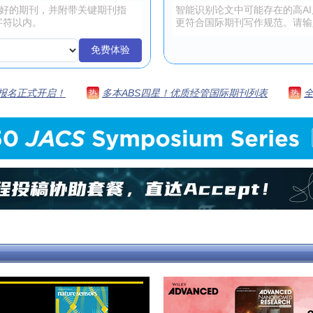
免费体验
 | 报名正式开启！
多本ABS四星！优质经管国际期刊列表
热
热