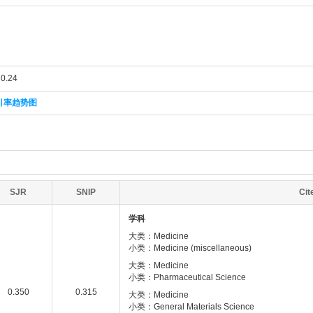
.24
引率趋势图
SJR
SNIP
Ci
学科
大类：Medicine
小类：Medicine (miscellaneous)
大类：Medicine
小类：Pharmaceutical Science
0.350
0.315
大类：Medicine
小类：General Materials Science