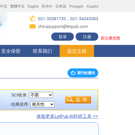
中文
繁體中文
English
한국어
日本語
Português
Español
021-33361733，021-34243363
chinasupport@letpub.com
登录
注册
新注册优惠
安全保密
联系我们
提交文稿
期刊收藏夹
SCI收录:
结果排序:
体验更多LetPub AI科研工具 >>