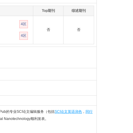
Top期刊
综述期刊
4区
否
否
4区
Pub的专业SCI论文编辑服务（包括
SCI论文英语润色
，
同行
cal Nanotechnology顺利发表。