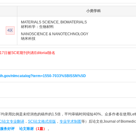
小类学科
MATERIALS SCIENCE, BIOMATERIALS
材料科学：生物材料
4区
NANOSCIENCE & NANOTECHNOLOGY
纳米科技
7日被SCIE期刊列表Editorial除名
m.nih.gov/nlmcatalog?term=1550-7033%5BISSN%5D
件平均录用比例是未经润色的稿件的1.5倍，平均审稿时间缩短40%。众多作者在使用Let
CI论文专业翻译
，
SCI论文格式排版
，
专业学术制图
等）后论文在Journal of Biomedi
服务好评
论文致谢
（1篇）
。