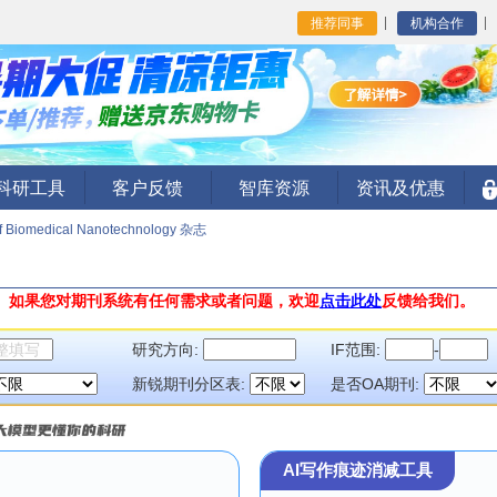
推荐同事
机构合作
I科研工具
客户反馈
智库资源
资讯及优惠
of Biomedical Nanotechnology 杂志
。
如果您对期刊系统有任何需求或者问题，欢迎
点击此处
反馈给我们。
研究方向:
IF范围:
-
新锐期刊分区表:
是否OA期刊:
AI写作痕迹消减工具