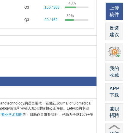
48%
上传
Q3
156 / 303
稿件
39%
Q3
99 / 162
反馈
建议
我的
收藏
APP
下载
notechnology的语言要求，还能让Journal of Biomedical
兼职
technology编辑和审稿人充分理解和公正评估。LetPub的专业
招聘
，
专业学术制图
等）帮助作者准备稿件，已助力全球15万+作