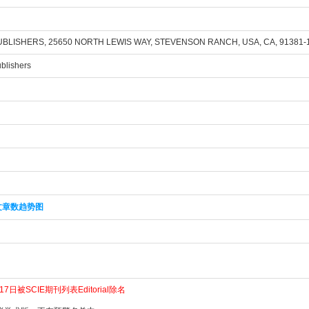
UBLISHERS, 25650 NORTH LEWIS WAY, STEVENSON RANCH, USA, CA, 91381-
ublishers
文章数趋势图
7日被SCIE期刊列表Editorial除名