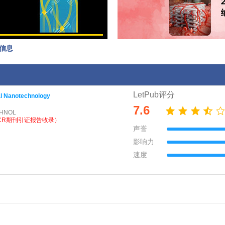
基本信息
LetPub评分
al Nanotechnology
7.6
CHNOL
CR期刊引证报告收录）
声誉
影响力
速度