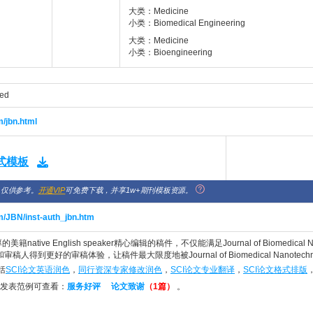
大类：Medicine
小类：Biomedical Engineering
大类：Medicine
小类：Bioengineering
zed
/jbn.html
格式模板
，仅供参考。
开通VIP
可免费下载，并享1w+期刊模板资源。
m/JBN/inst-auth_jbn.htm
native English speaker精心编辑的稿件，不仅能满足Journal of Biomedical Na
y编辑和审稿人得到更好的审稿体验，让稿件最大限度地被Journal of Biomedical Nano
括
SCI论文英语润色
，
同行资深专家修改润色
，
SCI论文专业翻译
，
SCI论文格式排版
发表范例可查看：
服务好评
论文致谢
（1篇）
。