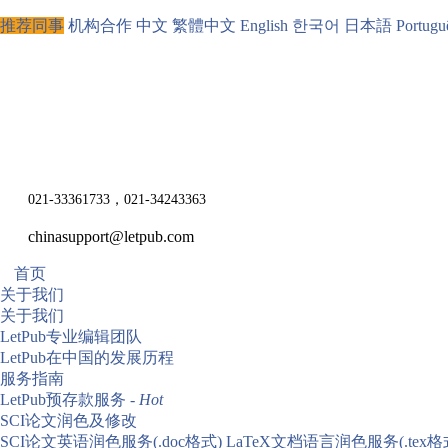
推荐同事
机构合作
中文
繁體中文
English
한국어
日本語
Portugu
021-33361733，021-34243363
chinasupport@letpub.com
首页
关于我们
关于我们
LetPub专业编辑团队
LetPub在中国的发展历程
服务指南
LetPub预存款服务 -
Hot
SCI论文润色及修改
SCI论文英语润色服务(.doc格式)
LaTeX文档语言润色服务(.tex格