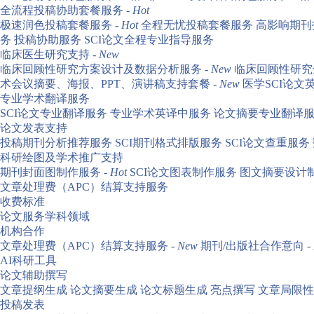
全流程投稿协助套餐服务 -
Hot
极速润色投稿套餐服务 -
Hot
全程无忧投稿套餐服务
高影响期刊
务
投稿协助服务
SCI论文全程专业指导服务
临床医生研究支持 -
New
临床回顾性研究方案设计及数据分析服务 -
New
临床回顾性研究
术会议摘要、海报、PPT、演讲稿支持套餐 -
New
医学SCI论文
专业学术翻译服务
SCI论文专业翻译服务
专业学术英译中服务
论文摘要专业翻译
论文发表支持
投稿期刊分析推荐服务
SCI期刊格式排版服务
SCI论文查重服务
科研绘图及学术推广支持
期刊封面图制作服务 -
Hot
SCI论文图表制作服务
图文摘要设计
文章处理费（APC）结算支持服务
收费标准
论文服务学科领域
机构合作
文章处理费（APC）结算支持服务 -
New
期刊/出版社合作意向 -
AI科研工具
论文辅助撰写
文章提纲生成
论文摘要生成
论文标题生成
亮点撰写
文章局限性
投稿发表