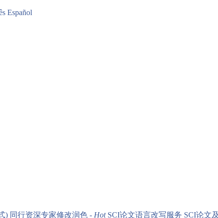
ês
Español
式)
同行资深专家修改润色 -
Hot
SCI论文语言改写服务
SCI论