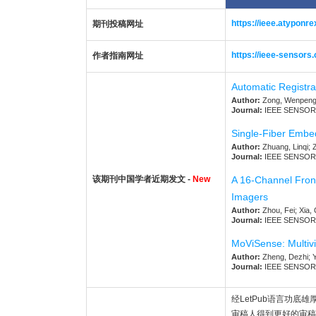
https://ieee.atyponr
期刊投稿网址
https://ieee-sensors.
作者指南网址
Automatic Registr
Author:
Zong, Wenpeng; 
Journal:
IEEE SENSORS 
Single-Fiber Embe
Author:
Zhuang, Linqi; 
Journal:
IEEE SENSORS 
该期刊中国学者近期发文 -
New
A 16-Channel Front
Imagers
Author:
Zhou, Fei; Xia,
Journal:
IEEE SENSORS 
MoViSense: Multiv
Author:
Zheng, Dezhi; Y
Journal:
IEEE SENSORS 
经LetPub语言功底雄厚的
审稿人得到更好的审稿体