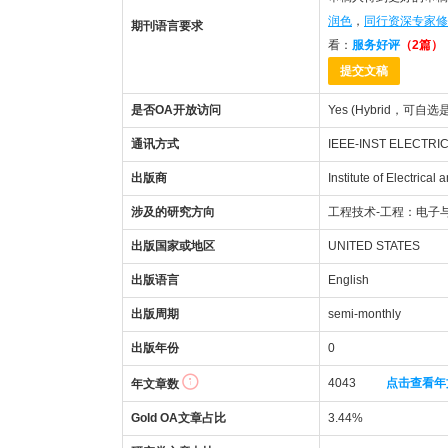
润色
，
同行资深专家修
期刊语言要求
看：
服务好评
（2篇）
提交文稿
是否OA开放访问
Yes (Hybrid，可自选
通讯方式
IEEE-INST ELECTRIC
出版商
Institute of Electrical
涉及的研究方向
工程技术-工程：电子
出版国家或地区
UNITED STATES
出版语言
English
出版周期
semi-monthly
出版年份
0
4043
点击查看年
年文章数
Gold OA文章占比
3.44%