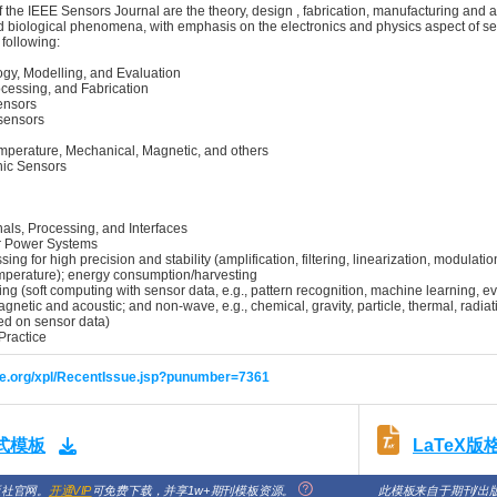
 of the IEEE Sensors Journal are the theory, design , fabrication, manufacturing and
d biological phenomena, with emphasis on the electronics and physics aspect of s
 following:
y, Modelling, and Evaluation
ocessing, and Fabrication
ensors
osensors
mperature, Mechanical, Magnetic, and others
nic Sensors
als, Processing, and Interfaces
r Power Systems
ing for high precision and stability (amplification, filtering, linearization, modul
temperature); energy consumption/harvesting
g (soft computing with sensor data, e.g., pattern recognition, machine learning, e
agnetic and acoustic; and non-wave, e.g., chemical, gravity, particle, thermal, radia
sed on sensor data)
 Practice
eee.org/xpl/RecentIssue.jsp?punumber=7361
LaTeX
格式模板
版社官网。
开通VIP
可免费下载，并享1w+期刊模板资源。
此模板来自于期刊/出