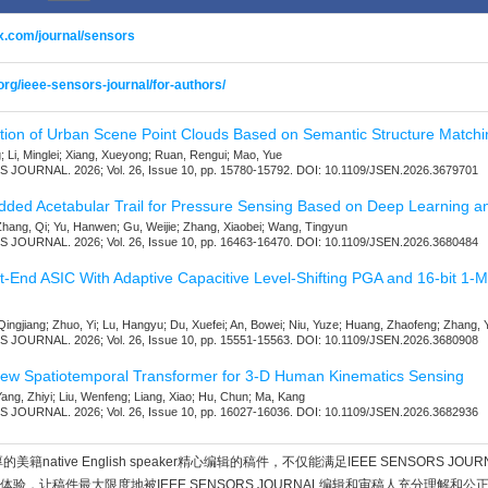
ex.com/journal/sensors
org/ieee-sensors-journal/for-authors/
ation of Urban Scene Point Clouds Based on Semantic Structure Matchi
Li, Minglei; Xiang, Xueyong; Ruan, Rengui; Mao, Yue
JOURNAL. 2026; Vol. 26, Issue 10, pp. 15780-15792. DOI: 10.1109/JSEN.2026.3679701
dded Acetabular Trail for Pressure Sensing Based on Deep Learning a
Zhang, Qi; Yu, Hanwen; Gu, Weijie; Zhang, Xiaobei; Wang, Tingyun
JOURNAL. 2026; Vol. 26, Issue 10, pp. 16463-16470. DOI: 10.1109/JSEN.2026.3680484
-End ASIC With Adaptive Capacitive Level-Shifting PGA and 16-bit 1-
 Qingjiang; Zhuo, Yi; Lu, Hangyu; Du, Xuefei; An, Bowei; Niu, Yuze; Huang, Zhaofeng; Zhang
JOURNAL. 2026; Vol. 26, Issue 10, pp. 15551-15563. DOI: 10.1109/JSEN.2026.3680908
iew Spatiotemporal Transformer for 3-D Human Kinematics Sensing
ang, Zhiyi; Liu, Wenfeng; Liang, Xiao; Hu, Chun; Ma, Kang
JOURNAL. 2026; Vol. 26, Issue 10, pp. 16027-16036. DOI: 10.1109/JSEN.2026.3682936
美籍native English speaker精心编辑的稿件，不仅能满足IEEE SENSORS JO
验，让稿件最大限度地被IEEE SENSORS JOURNAL编辑和审稿人充分理解和公正