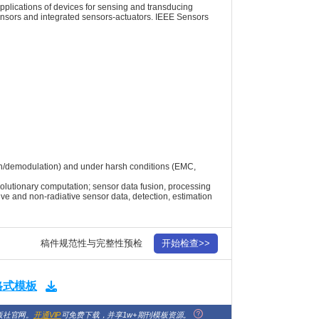
 applications of devices for sensing and transducing
ensors and integrated sensors-actuators. IEEE Sensors
ation/demodulation) and under harsh conditions (EMC,
volutionary computation; sensor data fusion, processing
tive and non-radiative sensor data, detection, estimation
稿件规范性与完整性预检
开始检查>>
版格式模板
版社官网。
开通VIP
可免费下载，并享1w+期刊模板资源。