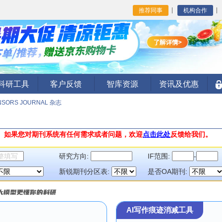
推荐同事
机构合作
I科研工具
客户反馈
智库资源
资讯及优惠
ENSORS JOURNAL 杂志
。
如果您对期刊系统有任何需求或者问题，欢迎
点击此处
反馈给我们。
研究方向:
IF范围:
-
新锐期刊分区表:
是否OA期刊:
AI写作痕迹消减工具