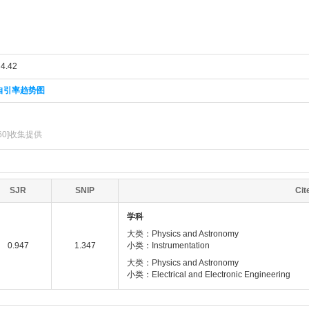
.42
自引率趋势图
360]收集提供
SJR
SNIP
Ci
学科
大类：Physics and Astronomy
0.947
1.347
小类：Instrumentation
大类：Physics and Astronomy
小类：Electrical and Electronic Engineering