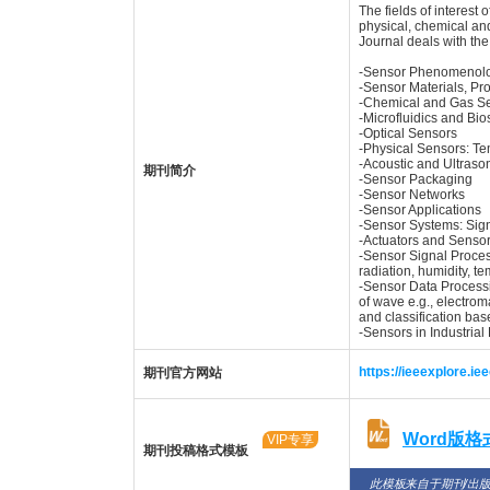
The fields of interest
physical, chemical an
Journal deals with the
-Sensor Phenomenolog
-Sensor Materials, Pr
-Chemical and Gas S
-Microfluidics and Bi
-Optical Sensors
-Physical Sensors: Te
-Acoustic and Ultraso
期刊简介
-Sensor Packaging
-Sensor Networks
-Sensor Applications
-Sensor Systems: Sign
-Actuators and Senso
-Sensor Signal Process
radiation, humidity, 
-Sensor Data Processin
of wave e.g., electrom
and classification ba
-Sensors in Industrial
https://ieeexplore.i
期刊官方网站
Word版
VIP专享
期刊投稿格式模板
此模板来自于期刊/出