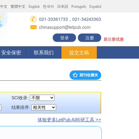
中文
繁體中文
English
한국어
日本語
Português
Español
021-33361733，021-34243363
chinasupport@letpub.com
登录
注册
新注册优惠
安全保密
联系我们
提交文稿
期刊收藏夹
SCI收录:
结果排序:
体验更多LetPub AI科研工具 >>