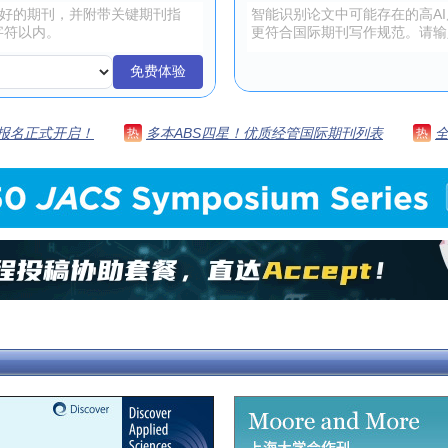
免费体验
 | 报名正式开启！
多本ABS四星！优质经管国际期刊列表
热
热