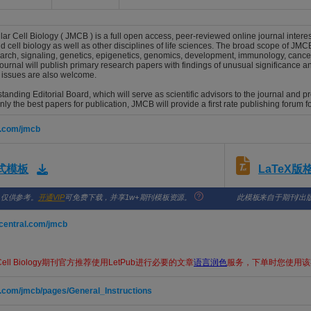
ar Cell Biology ( JMCB ) is a full open access, peer-reviewed online journal interest
cell biology as well as other disciplines of life sciences. The broad scope of JMCB 
earch, signaling, genetics, epigenetics, genomics, development, immunology, canc
ournal will publish primary research papers with findings of unusual significance and 
 issues are also welcome.
anding Editorial Board, which will serve as scientific advisors to the journal and p
nly the best papers for publication, JMCB will provide a first rate publishing forum for
p.com/jmcb
LaTeX
格式模板
，仅供参考。
开通VIP
可免费下载，并享1w+期刊模板资源。
此模板来自于期刊/出
tcentral.com/jmcb
ell Biology
期刊官方推荐使用LetPub进行必要的文章
语言润色
服务，下单时您使用该期
p.com/jmcb/pages/General_Instructions