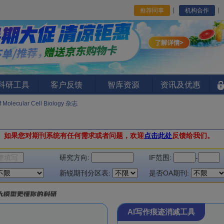
推荐同事
机构合作
I科研工具
客户反馈
智库资源
资讯及优惠
f Molecular Cell Biology 杂志
。
如果您对期刊系统有任何需求或者问题，欢迎
点击此处
反馈给我们。
研究方向:
IF范围:
-
新锐期刊分区表:
是否OA期刊:
AI写作痕迹消减工具