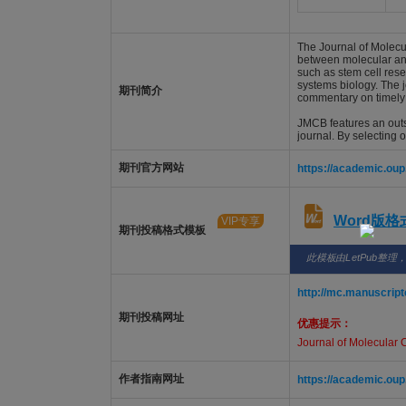
The Journal of Molecul
between molecular and 
such as stem cell res
systems biology. The j
期刊简介
commentary on timely
JMCB features an outst
journal. By selecting o
期刊官方网站
https://academic.ou
Word版
VIP专享
期刊投稿格式模板
此模板由LetPub整理
http://mc.manuscrip
期刊投稿网址
优惠提示：
Journal of Molecular C
作者指南网址
https://academic.ou