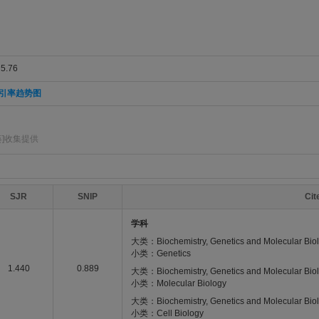
.76
引率趋势图
]收集提供
SJR
SNIP
Ci
学科
大类：Biochemistry, Genetics and Molecular Bio
小类：Genetics
1.440
0.889
大类：Biochemistry, Genetics and Molecular Bio
小类：Molecular Biology
大类：Biochemistry, Genetics and Molecular Bio
小类：Cell Biology