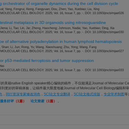
orchestrator of organelle dynamics during the cell division cycle
al; Yang, Fengrui; Xiong, Fangyuan; Dou, Zhen; Yao, Xuebiao; Liu, Xing
LECULAR CELL BIOLOGY. 2025; Vol. 16, Issue 7, pp. -. DOI: 10.1093/jmcb/mjae026
ntestinal metaplasia in 3D organoids using nitrosoguanidine
Jiena; Li, Tao; Lin, Jie; Zheng, Haocheng; Johnson, Nadia; Yao, Xuebiao; Ding, Xia
LECULAR CELL BIOLOGY. 2025; Vol. 16, Issue 7, pp. -. DOI: 10.1093/jmcb/mjae030
ape of alternative polyadenylation in human lymphoid hematopoiesis
u, Shan; Li, Jun; Rong, Yu; Wang, Xiaoshuang; Zhu, Yong; Wang, Fang
LECULAR CELL BIOLOGY. 2025; Vol. 16, Issue 7, pp. -. DOI: 10.1093/jmcb/mjae027
 for p53-mediated ferroptosis and tumor suppression
Wei
LECULAR CELL BIOLOGY. 2025; Vol. 16, Issue 7, pp. -. DOI: 10.1093/jmcb/mjae033
native English speaker精心编辑的稿件，不仅能满足Journal of Molecular Cell 
得到更好的审稿体验，让稿件最大限度地被Journal of Molecular Cell Biolo
色
，
同行资深专家修改润色
，
SCI论文专业翻译
，
SCI论文格式排版
，
专业学术制图
等
服务好评
（1篇）
论文致谢
（1篇）
。