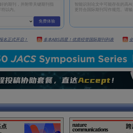
免费体验
 | 报名正式开启！
多本ABS四星！优质经管国际期刊列表
热
热