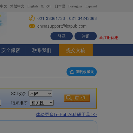
中文
繁體中文
English
한국어
日本語
Português
Español
021-33361733，021-34243363
chinasupport@letpub.com
登录
注册
新注册优惠
安全保密
联系我们
提交文稿
期刊收藏夹
SCI收录:
结果排序:
体验更多LetPub AI科研工具 >>