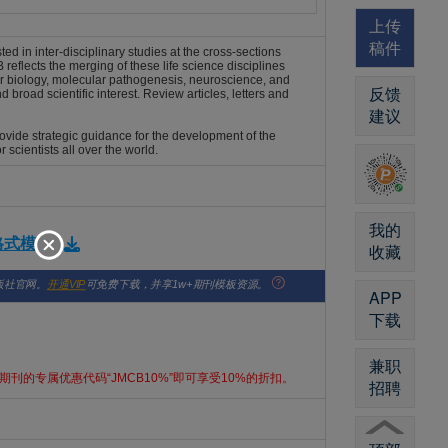
上传
稿件
ed in inter-disciplinary studies at the cross-sections
reflects the merging of these life science disciplines
er biology, molecular pathogenesis, neuroscience, and
反馈
broad scientific interest. Review articles, letters and
建议
rovide strategic guidance for the development of the
 scientists all over the world.
我的
版格式模板
收藏
版社官网。
开通VIP
可免费下载，并享1w+期刊模板资源。
APP
下载
兼职
刊的专属优惠代码“JMCB10%”即可享受10%的折扣。
招聘