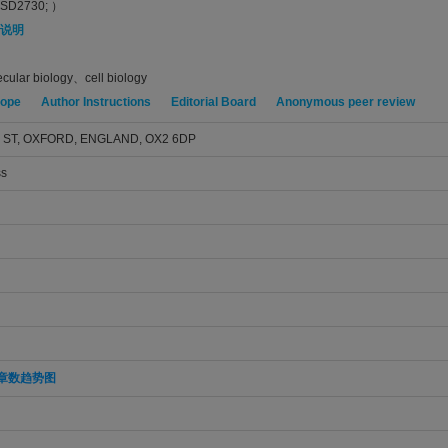
SD2730; ）
说明
cular biology、cell biology
cope
Author Instructions
Editorial Board
Anonymous peer review
ST, OXFORD, ENGLAND, OX2 6DP
ss
章数趋势图