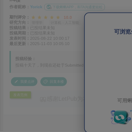
作者昵称：
Yorick
下载蝌蝌APP，和TA沟通更轻松
期刊评分：
10.0
研究方向：
管理学
计算机：人工智能
投稿结果：
已投结果未知
可浏览
投稿周期：
已投结果未知
发表时间：
2025-08-22 10:00:17
最后更新：
2025-11-03 10:05:10
投稿经验：
投稿十天了，到现在还处于Submitted to Journal的状态。
我要点评
回复本楼
发表范例
感谢LetPub为本论文提供专业
可用蝌
务。编辑结合论文中全光谱响应S
效应及界面电荷传输等研究内容，
论述逻辑进行了系统梳理，使研究
析及机理讨论之间的关系更加清晰