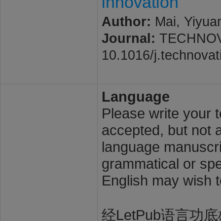
innovation
Author:
Mai, Yiyuan
Journal:
TECHNOVATI
10.1016/j.technova
Language
Please write your t
accepted, but not a
language manuscrip
grammatical or spel
English may wish t
经LetPub语言功底雄