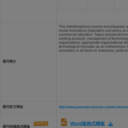
This interdisciplinary journal encompasses al
social innovations (regulation and policy as
commercial utilization. Topics include tech
existing products, management of technolog
organizations; appropriate organizational st
technological innovator as an entrepreneur,
innovation in all forms of: enterprise, politi
期刊简介
期刊官方网站
http://www.journals.elsevier.com/technovat
Word版格式模板
VIP专享
期刊投稿格式模板