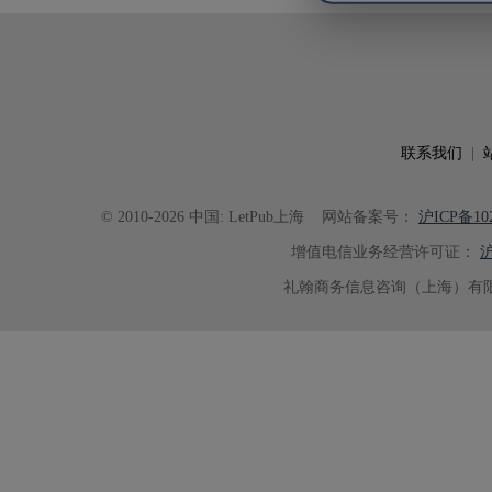
出的呈现。同时，编辑对英文语法
语言规范进行了细致修改，有效提
可读性。整个服务过程中沟通及时
具有针对性，为论文顺利投稿并发表于 Ad
了重要帮助。
联系我们
|
© 2010-2026 中国: LetPub上海
网站备案号：
沪ICP备102
增值电信业务经营许可证：
沪
礼翰商务信息咨询（上海）有限