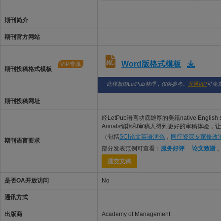
期刊简介
期刊官方网站
Word版格式模板
VIP专享
期刊投稿格式模板
此模板由LetPub整理，仅供参考。
开通VIP
可免
期刊投稿网址
经LetPub语言功底雄厚的美籍native English
Annals编辑和审稿人得到更好的审稿体验，让稿件
（包括
SCI论文英语润色
，
同行资深专家修改
期刊语言要求
部分发表范例可查看：
服务好评
论文致谢
提交文稿
是否OA开放访问
No
通讯方式
出版商
Academy of Management