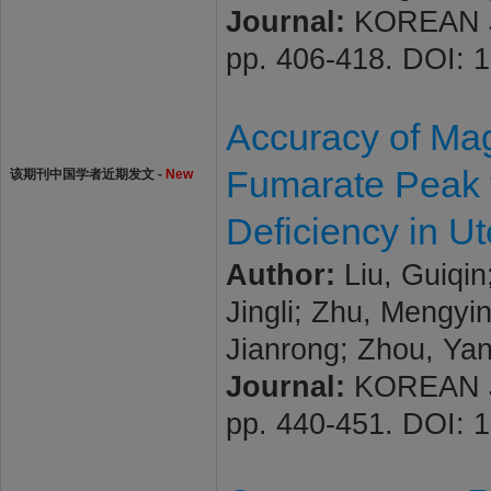
Journal:
KOREAN JO
pp. 406-418. DOI: 1
Accuracy of Ma
Fumarate Peak 
该期刊中国学者近期发文 -
New
Deficiency in U
Author:
Liu, Guiqin
Jingli; Zhu, Mengyi
Jianrong; Zhou, Ya
Journal:
KOREAN JO
pp. 440-451. DOI: 1