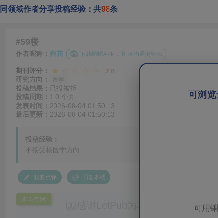
同领域作者分享投稿经验：共
98
条
#59楼
作者昵称：
葬花
下载蝌蝌APP，和TA沟通更轻松
期刊评分：
2.0
研究方向：
医学
投稿结果：
已投被拒
可浏览
投稿周期：
1.0 个月
发表时间：
2026-08-04 01:50:13
最后更新：
2026-08-04 01:50:13
投稿经验：
不接受核医学方向
我要点评
回复本楼
发表范例
感谢LetPub为本论文提供专业
可用蝌