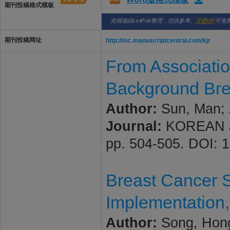
VIP专享
期刊投稿格式模板
此模板由LetPub整理，仅供参考。
开通VIP
可免
期刊投稿网址
http://mc.manuscriptcentral.com/kjr
From Association
Background Bre
Author:
Sun, Man; 
Journal:
KOREAN JO
pp. 504-505. DOI: 1
Breast Cancer 
Implementation,
Author:
Song, Hon