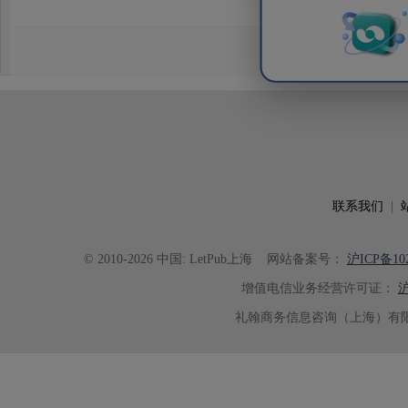
务。编辑结合论文中全光谱响应S
效应及界面电荷传输等研究内容，
论述逻辑进行了系统梳理，使研究
析及机理讨论之间的关系更加清晰
出的呈现。同时，编辑对英文语法
语言规范进行了细致修改，有效提
可读性。整个服务过程中沟通及时
具有针对性，为论文顺利投稿并发表于 Ad
了重要帮助。
联系我们
|
© 2010-2026 中国: LetPub上海
网站备案号：
沪ICP备102
增值电信业务经营许可证：
沪
礼翰商务信息咨询（上海）有限