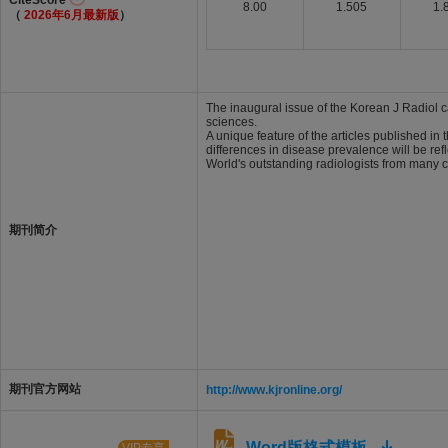
CiteScore
8.00
1.505
1.
（
2026年6月最新版
）
The inaugural issue of the Korean J Radiol 
sciences.
A unique feature of the articles published in
differences in disease prevalence will be ref
World's outstanding radiologists from many co
期刊简介
期刊官方网站
http://www.kjronline.org/
Word版格式模板