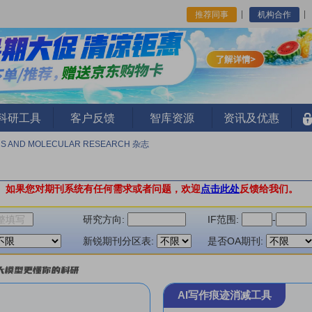
推荐同事
机构合作
I科研工具
客户反馈
智库资源
资讯及优惠
CS AND MOLECULAR RESEARCH 杂志
H
。
如果您对期刊系统有任何需求或者问题，欢迎
点击此处
反馈给我们。
研究方向:
IF范围:
-
新锐期刊分区表:
是否OA期刊:
AI写作痕迹消减工具