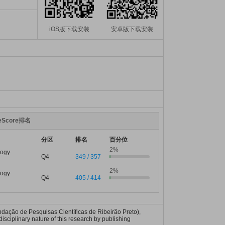
iOS版下载安装
安卓版下载安装
teScore排名
分区
排名
百分位
2%
logy
Q4
349 / 357
2%
logy
Q4
405 / 414
dação de Pesquisas Científicas de Ribeirão Preto),
isciplinary nature of this research by publishing