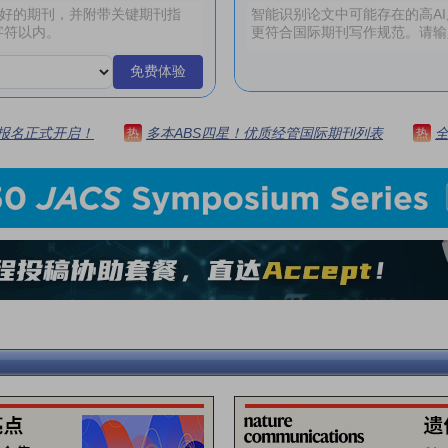
免费体验
 | 报名正式开启！
多本ABS四星！优质经管国际期刊列表
热
热