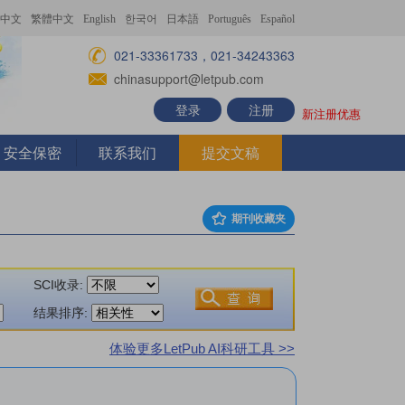
中文
繁體中文
English
한국어
日本語
Português
Español
021-33361733，021-34243363
chinasupport@letpub.com
登录
注册
新注册优惠
安全保密
联系我们
提交文稿
期刊收藏夹
SCI收录:
结果排序:
体验更多LetPub AI科研工具 >>