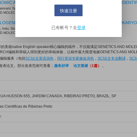
OMIC AND TRANSCRIPTOMIC ANALYSIS FOR BIOMARKER IDENTIF
asivam; Sangeetha, Sridevi; Sharmila
快速注册
MOLECULAR RESEARCH. 2026; Vol. 25, Issue , pp. -. DOI: 10.4238/e3529n20
LOGENETIC ANALYSIS OF CONSERVED GENES ACROSS EUKARYOT
已有帐号？去
登录
Indu; Sivamalar, Sathasivam; Priya, G. Vishnu
MOLECULAR RESEARCH. 2026; Vol. 25, Issue 2, pp. -. DOI:
美籍native English speaker精心编辑的稿件，不仅能满足GENETICS AND MO
SEARCH编辑和审稿人得到更好的审稿体验，让稿件最大限度地被GENETICS AND MO
论文编辑服务（包括
SCI论文英语润色
，
同行资深专家修改润色
，
SCI论文专业翻译
，
SC
利发表论文。部分发表范例可查看：
服务好评
论文致谢
（1篇）
。
UA HUDSON 655, JARDIM CANADA, RIBEIRAO PRETO, BRAZIL, SP
 Cientificas de Ribeirao Preto
学