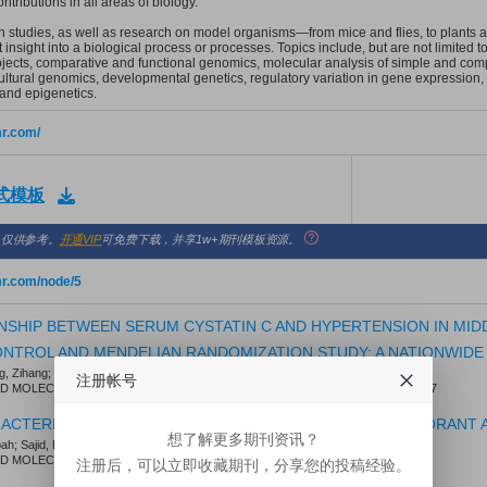
ntributions in all areas of biology.
tudies, as well as research on model organisms—from mice and flies, to plants and
nt insight into a biological process or processes. Topics include, but are not limited
jects, comparative and functional genomics, molecular analysis of simple and compl
cultural genomics, developmental genetics, regulatory variation in gene expression
and epigenetics.
mr.com/
格式模板
，仅供参考。
开通VIP
可免费下载，并享1w+期刊模板资源。
mr.com/node/5
NSHIP BETWEEN SERUM CYSTATIN C AND HYPERTENSION IN MID
NTROL AND MENDELIAN RANDOMIZATION STUDY: A NATIONWID
g, Zihang; Guo, Xinyu; Ciren, Yangzong
注册帐号
MOLECULAR RESEARCH. 2026; Vol. 25, Issue 4, pp. -. DOI: 10.4238/pg1gab97
RACTERIZATION AND POTENTIAL OF BACTERIA AS BIOCOLORANT 
想了解更多期刊资讯？
h; Sajid, Hafiz Asad Ullah; Ahmed, Ambreen
注册后，可以立即收藏期刊，分享您的投稿经验。
MOLECULAR RESEARCH. 2026; Vol. 25, Issue 4, pp. -. DOI: