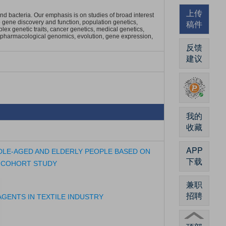
上传
 bacteria. Our emphasis is on studies of broad interest
稿件
 to gene discovery and function, population genetics,
ex genetic traits, cancer genetics, medical genetics,
, pharmacological genomics, evolution, gene expression,
反馈
建议
我的
收藏
APP
DLE-AGED AND ELDERLY PEOPLE BASED ON
下载
E COHORT STUDY
兼职
招聘
AGENTS IN TEXTILE INDUSTRY