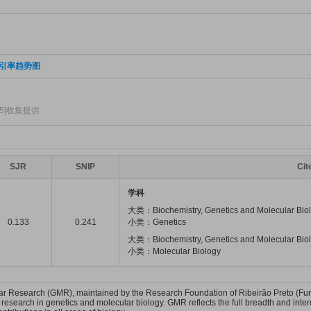
引率趋势图
15]收集提供
SJR
SNIP
Ci
学科
大类：Biochemistry, Genetics and Molecular Bio
0.133
0.241
小类：Genetics
大类：Biochemistry, Genetics and Molecular Bio
小类：Molecular Biology
r Research (GMR), maintained by the Research Foundation of Ribeirão Preto (Fun
 research in genetics and molecular biology. GMR reflects the full breadth and interd