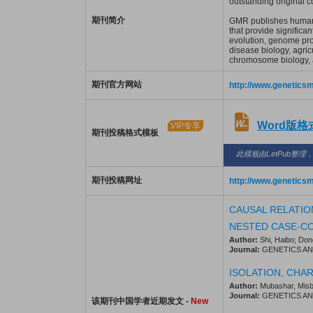
outstanding original co
期刊简介
GMR publishes human s
that provide significa
evolution, genome pro
disease biology, agri
chromosome biology, 
期刊官方网站
http://www.genetics
Word版
VIP专享
期刊投稿格式模板
此模板由LetPub整理
期刊投稿网址
http://www.genetics
CAUSAL RELATIO
NESTED CASE-CO
Author:
Shi, Haibo; Don
Journal:
GENETICS AND 
ISOLATION, CHA
Author:
Mubashar, Misba
Journal:
GENETICS AND 
该期刊中国学者近期发文 -
New