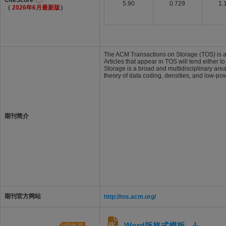
CiteScore
5.90
0.729
1.
（
2026年6月最新版
）
The ACM Transactions on Storage (TOS) is a ne
Articles that appear in TOS will tend either
Storage is a broad and multidisciplinary are
theory of data coding, densities, and low-po
期刊简介
期刊官方网站
http://tos.acm.org/
Word版格式模板