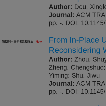
Author:
Dou, Xinglei
Journal:
ACM TRAN
pp. -. DOI: 10.114
From In-Place U
该期刊中国学者近期发文 -
New
Reconsidering W
Author:
Zhou, Shuy
Zheng, Chengshuo; S
Yiming; Shu, Jiwu
Journal:
ACM TRAN
pp. -. DOI: 10.114