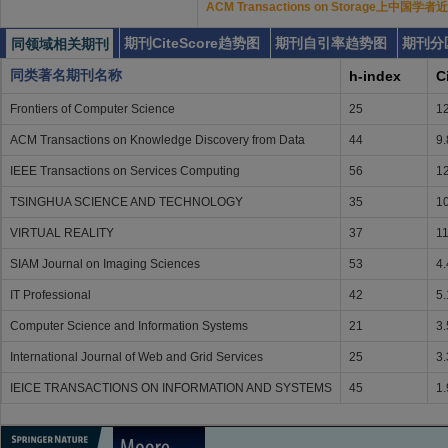
ACM Transactions on Storage上中国
期刊CiteScore趋势图
期刊自引率趋势图
期刊分
同领域相关期刊
同类著名期刊名称
h-index
C
Frontiers of Computer Science
25
1
ACM Transactions on Knowledge Discovery from Data
44
9.
IEEE Transactions on Services Computing
56
1
TSINGHUA SCIENCE AND TECHNOLOGY
35
1
VIRTUAL REALITY
37
11
SIAM Journal on Imaging Sciences
53
4.
IT Professional
42
5.
Computer Science and Information Systems
21
3.
International Journal of Web and Grid Services
25
3.
IEICE TRANSACTIONS ON INFORMATION AND SYSTEMS
45
1.