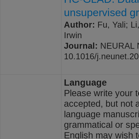
unsupervised gr
Author:
Fu, Yali; Li
Irwin
Journal:
NEURAL NE
10.1016/j.neunet.2
Language
Please write your t
accepted, but not a
language manuscrip
grammatical or spel
English may wish t