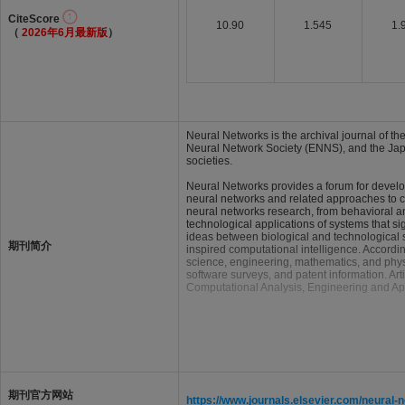
CiteScore
10.90
1.545
1.
（
2026年6月最新版
）
Neural Networks is the archival journal of t
Neural Network Society (ENNS), and the Japa
societies.
Neural Networks provides a forum for develop
neural networks and related approaches to co
neural networks research, from behavioral a
technological applications of systems that si
ideas between biological and technological st
期刊简介
inspired computational intelligence. Accordi
science, engineering, mathematics, and physics
software surveys, and patent information. Ar
Computational Analysis, Engineering and App
期刊官方网站
https://www.journals.elsevier.com/neural-