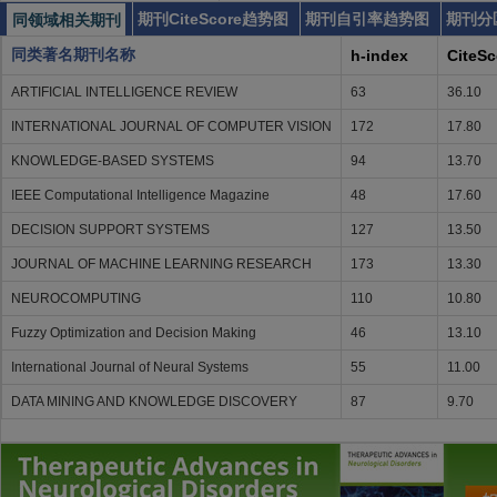
期刊CiteScore趋势图
期刊自引率趋势图
期刊分
同领域相关期刊
同类著名期刊名称
h-index
CiteSc
ARTIFICIAL INTELLIGENCE REVIEW
63
36.10
INTERNATIONAL JOURNAL OF COMPUTER VISION
172
17.80
KNOWLEDGE-BASED SYSTEMS
94
13.70
IEEE Computational Intelligence Magazine
48
17.60
DECISION SUPPORT SYSTEMS
127
13.50
JOURNAL OF MACHINE LEARNING RESEARCH
173
13.30
NEUROCOMPUTING
110
10.80
Fuzzy Optimization and Decision Making
46
13.10
International Journal of Neural Systems
55
11.00
DATA MINING AND KNOWLEDGE DISCOVERY
87
9.70