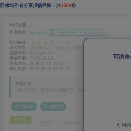
同领域作者分享投稿经验：共
1504
条
#471楼
作者昵称：
Hong91
下载蝌蝌APP，和TA沟通更轻松
期刊评分：
8.0
研究方向：
计算机科学
计算机：人工智能
投稿结果：
已投结果未知
可浏览
投稿周期：
已投结果未知
发表时间：
2026-07-19 10:03:21
最后更新：
2026-08-06 07:18:26
投稿经验：
6月7日投稿，至今仍在主编手里，连editor invited都没。
我要点评
回复本楼
发表范例
很开心博士期间的第一篇论文成功发表，回首
可用蝌
十分幸运的是投稿过程十分顺利，主编只是反应了