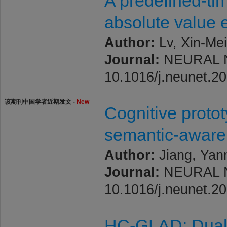
A predefined-ti
absolute value 
Author:
Lv, Xin-Mei
Journal:
NEURAL NE
10.1016/j.neunet.2
该期刊中国学者近期发文 -
New
Cognitive proto
semantic-aware 
Author:
Jiang, Yan
Journal:
NEURAL NE
10.1016/j.neunet.2
HC-GLAD: Dual h