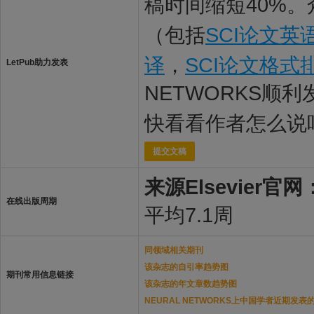
稿时间缩短40%。
（包括
SCI论文英
译
，
SCI论文格式
LetPub助力发表
NETWORKS顺利
快看看作者怎么说
提交文稿
来源Elsevier官网
在线出版周期
平均7.1周
同领域相关期刊
该杂志的自引率趋势图
期刊常用信息链接
该杂志的年文章数趋势图
NEURAL NETWORKS上中国学者近期发表