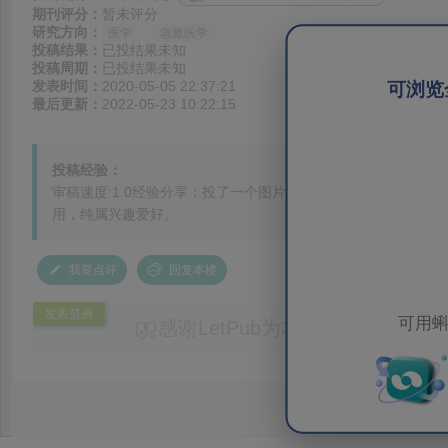
期刊评分：
暂未评分
研究方向：
医学
急救医学
投稿结果：
已投结果未知
投稿周期：
已投结果未知
发表时间：
2020-05-05 22:37:21
可浏览
最后更新：
2022-05-23 10:22:15
投稿经验：
审稿速度:1.0经验分享：投了一个图片版块的。没什么临床价
用，纯属兴趣爱好。
我要点评
回复本楼
发表范例
可用蝌
感谢LetPub为本论文提供专业
务。编辑结合论文中全光谱响应S
效应及界面电荷传输等研究内容，
论述逻辑进行了系统梳理，使研究
析及机理讨论之间的关系更加清晰