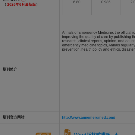
CiteScore
6.80
0.986
2.
（
2026年6月最新版
）
Annals of Emergency Medicine, the official j
improving the quality of care by publishing 
research, clinical reports, opinion, and educ
emergency medicine topics, Annals regularly
prevention, health policy and ethics, disaste
期刊简介
期刊官方网站
http://www.annemergmed.com/
Word版格式模板