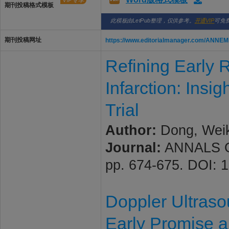
VIP专享
期刊投稿格式模板
此模板由LetPub整理，仅供参考。
开通VIP
可免
期刊投稿网址
https://www.editorialmanager.com/ANN
Refining Early 
Infarction: Ins
Trial
Author:
Dong, Weika
Journal:
ANNALS OF
pp. 674-675. DOI: 
Doppler Ultrasoun
Early Promise 