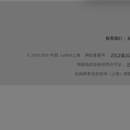
出的呈现。同时，编辑对英文语法
语言规范进行了细致修改，有效提
可读性。整个服务过程中沟通及时
具有针对性，为论文顺利投稿并发表于 Ad
了重要帮助。
联系我们
|
© 2010-2026 中国: LetPub上海
网站备案号：
沪ICP备102
增值电信业务经营许可证：
沪
礼翰商务信息咨询（上海）有限